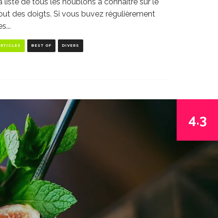
a liste de tous les houblons à connaître sur le
out des doigts. Si vous buvez régulièrement
es
...
ARTICLES
BEST OF
DIVERS
4.3