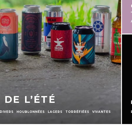
CALENDRIERS DE L’AVENT 2024
– QUAFF
ARTICLES
BEST OF
DIVERS
POLLY’S – BLACK BROOK
NTES
BIÈRES
TORRÉFIÉES