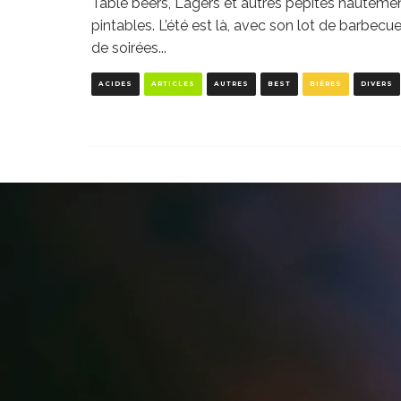
Table beers, Lagers et autres pépites hauteme
pintables. L’été est là, avec son lot de barbecue
de soirées
...
ACIDES
ARTICLES
AUTRES
BEST
BIÈRES
DIVERS
OF