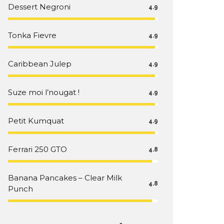
Dessert Negroni
4.9
Tonka Fievre
4.9
Caribbean Julep
4.9
Suze moi l’nougat !
4.9
Petit Kumquat
4.9
Ferrari 250 GTO
4.8
Banana Pancakes – Clear Milk
4.8
Punch