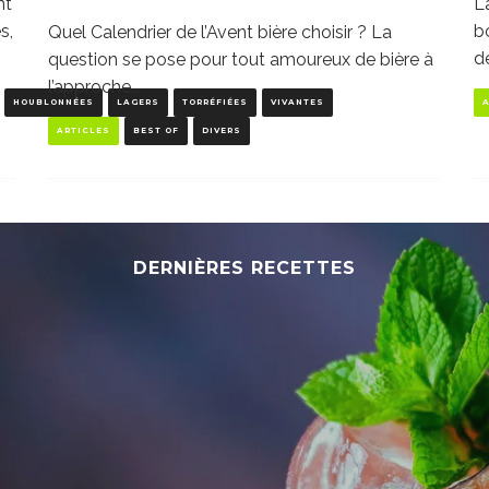
nt
L
s,
b
Quel Calendrier de l’Avent bière choisir ? La
d
question se pose pour tout amoureux de bière à
l’approche
...
HOUBLONNÉES
LAGERS
TORRÉFIÉES
VIVANTES
ARTICLES
BEST OF
DIVERS
DERNIÈRES RECETTES