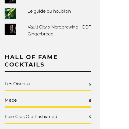
Le guide du houblon
Vault City x Nerdbrewing - DDF
Gingerbread
HALL OF FAME
COCKTAILS
Les Oiseaux
5
Mace
5
Foie Gras Old Fashioned
5