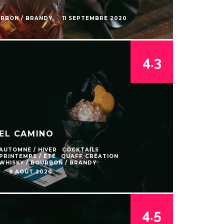
URBON / BRANDY
·
11 SEPTEMBRE 2020
4.3
EL CAMINO
AUTOMNE / HIVER
COCKTAILS
PRINTEMPS / ÉTÉ
QUAFF CRÉATION
WHISKY / BOURBON / BRANDY
·
9 AOÛT 2020
4.5