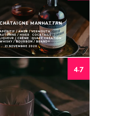
CHÂTAIGNE MANHATTAN
APÉRITIF / AMER / VERMOUTH
AUTOMNE / HIVER
COCKTAILS
LIQUEUR / CRÈME
QUAFF CRÉATION
WHISKY / BOURBON / BRANDY
·
21 NOVEMBRE 2020
4.7