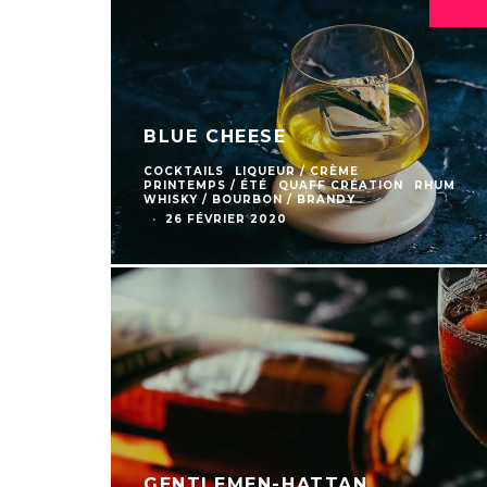
BLUE CHEESE
COCKTAILS
LIQUEUR / CRÈME
PRINTEMPS / ÉTÉ
QUAFF CRÉATION
RHUM
WHISKY / BOURBON / BRANDY
·
26 FÉVRIER 2020
GENTLEMEN-HATTAN