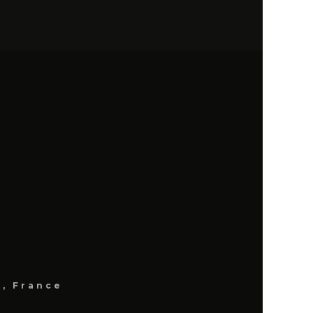
t
g, France