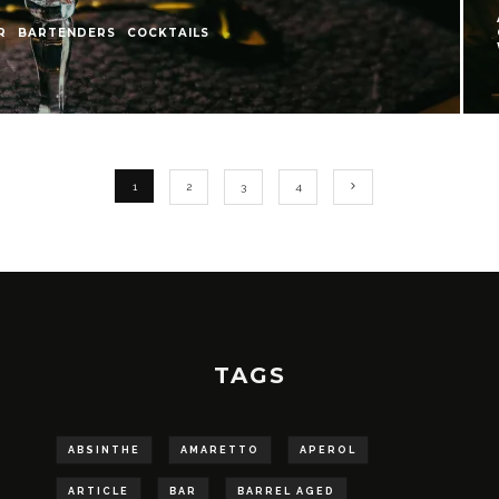
R
BARTENDERS
COCKTAILS
1
2
3
4
TAGS
ABSINTHE
AMARETTO
APEROL
ARTICLE
BAR
BARREL AGED