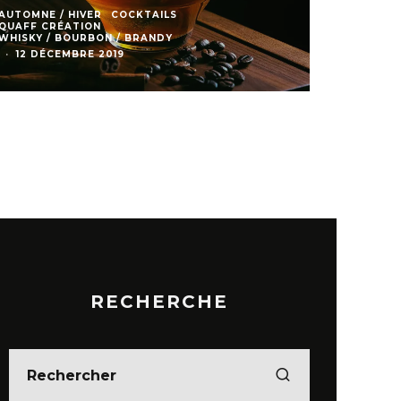
AUTOMNE / HIVER
COCKTAILS
QUAFF CRÉATION
WHISKY / BOURBON / BRANDY
·
12 DÉCEMBRE 2019
RECHERCHE