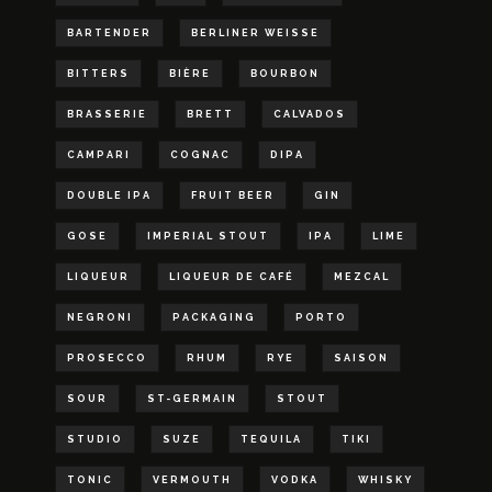
BARTENDER
BERLINER WEISSE
BITTERS
BIÈRE
BOURBON
BRASSERIE
BRETT
CALVADOS
CAMPARI
COGNAC
DIPA
DOUBLE IPA
FRUIT BEER
GIN
GOSE
IMPERIAL STOUT
IPA
LIME
LIQUEUR
LIQUEUR DE CAFÉ
MEZCAL
NEGRONI
PACKAGING
PORTO
PROSECCO
RHUM
RYE
SAISON
SOUR
ST-GERMAIN
STOUT
STUDIO
SUZE
TEQUILA
TIKI
TONIC
VERMOUTH
VODKA
WHISKY