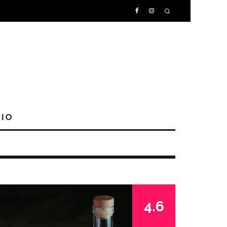
IO
4.6