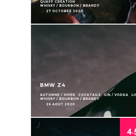
QUAFF CRÉATION
WHISKY / BOURBON / BRANDY
·
27 OCTOBRE 2020
BMW Z4
AUTOMNE / HIVER
COCKTAILS
GIN / VODKA
L
WHISKY / BOURBON / BRANDY
·
26 AOÛT 2020
4.