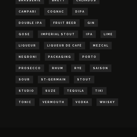
BRASSERIE
BRETT
CALVADOS
CAMPARI
COGNAC
DIPA
DOUBLE IPA
FRUIT BEER
GIN
GOSE
IMPERIAL STOUT
IPA
LIME
LIQUEUR
LIQUEUR DE CAFÉ
MEZCAL
NEGRONI
PACKAGING
PORTO
PROSECCO
RHUM
RYE
SAISON
SOUR
ST-GERMAIN
STOUT
STUDIO
SUZE
TEQUILA
TIKI
TONIC
VERMOUTH
VODKA
WHISKY