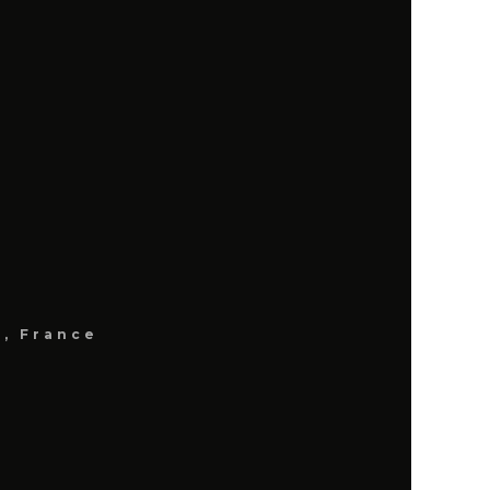
t
g, France