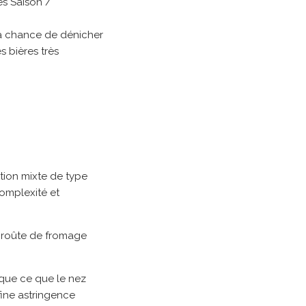
es Saison /
 la chance de dénicher
s bières très
tion mixte de type
complexité et
 croûte de fromage
 que ce que le nez
 fine astringence