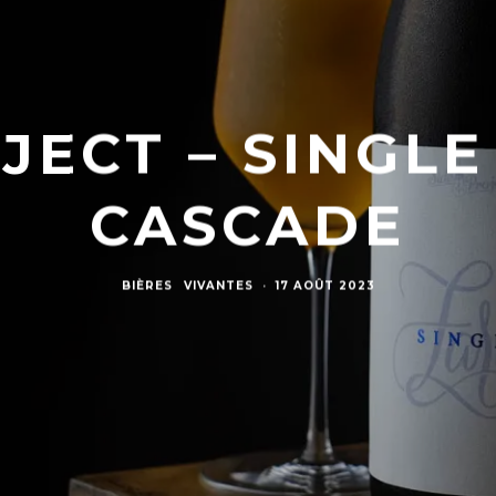
JECT – SINGL
CASCADE
BIÈRES
VIVANTES
·
17 AOÛT 2023