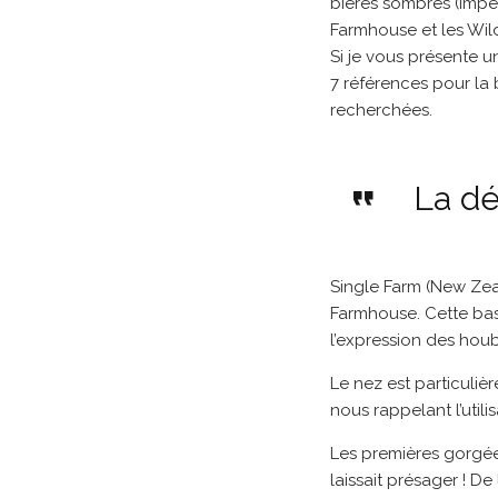
bières sombres (Imper
Farmhouse et les Wil
Si je vous présente u
7 références pour la
recherchées.
La dé
Single Farm (New Zea
Farmhouse. Cette base 
l’expression des houb
Le nez est particuliè
nous rappelant l’util
Les premières gorgées
laissait présager ! De