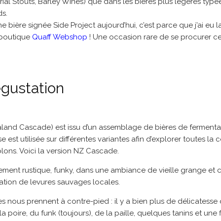
ial Stouts, Barley Wines) que dans les bières plus légères typé
ds.
ne bière signée Side Project aujourd’hui, c’est parce que j’ai eu
 boutique
Quaff Webshop
! Une occasion rare de se procurer ce
gustation
land Cascade) est issu d’un assemblage de bières de fermenta
est utilisée sur différentes variantes afin d’explorer toutes la 
lons. Voici la version NZ Cascade.
rement rustique, funky, dans une ambiance de vieille grange et
isation de levures sauvages locales.
 nous prennent à contre-pied : il y a bien plus de délicatesse
 la poire, du funk (toujours), de la paille, quelques tanins et une