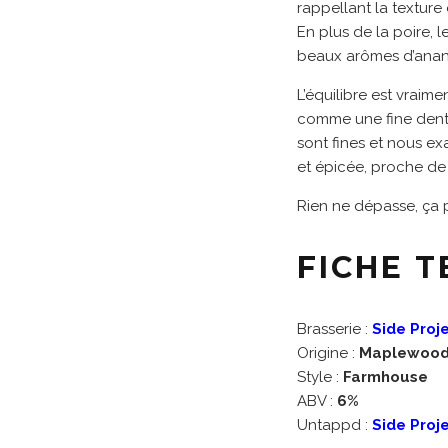
rappellant la texture 
En plus de la poire, 
beaux arômes d’anan
L’équilibre est vraim
comme une fine dentel
sont fines et nous e
et épicée, proche de
Rien ne dépasse, ça p
FICHE 
Brasserie :
Side Proj
Origine :
Maplewood (
Style :
Farmhouse
ABV :
6%
Untappd :
Side Proj