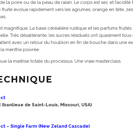
de la poire ou de la peau de raisin. Le corps est sec et l’acidité
le fruité évolue rapidement vers les agrumes, orange en tête, zes
as.
ent magnifique. La base céréalière rustique et les parfums fruité
le. Très désaltérante, les sucres résiduels ont quasiment tous 
xaltent avec un retour du houblon en fin de bouche dans une e
 la menthe poivrée.
ue la maitrise totale du processus. Une vraie masterclass.
TECHNIQUE
ect
banlieue de Saint-Louis, Missouri, USA)
ect – Single Farm (New Zeland Cascade)