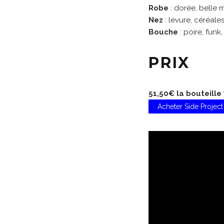
Robe
: dorée, belle
Nez
: levure, céréale
Bouche
: poire, funk
PRIX
51,50€ la bouteille 
Acheter Side Projec