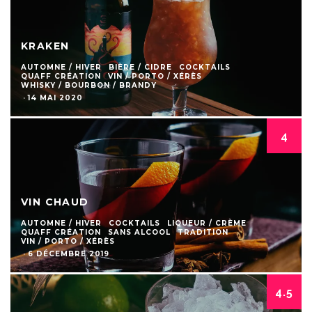
KRAKEN
AUTOMNE / HIVER
BIÈRE / CIDRE
COCKTAILS
QUAFF CRÉATION
VIN / PORTO / XÉRÈS
WHISKY / BOURBON / BRANDY
·
14 MAI 2020
4
VIN CHAUD
AUTOMNE / HIVER
COCKTAILS
LIQUEUR / CRÈME
QUAFF CRÉATION
SANS ALCOOL
TRADITION
VIN / PORTO / XÉRÈS
·
6 DÉCEMBRE 2019
4.5