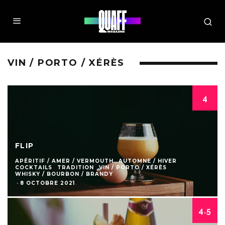
VIN / PORTO / XÉRÈS
4
FLIP
APÉRITIF / AMER / VERMOUTH
AUTOMNE / HIVER
COCKTAILS
TRADITION
VIN / PORTO / XÉRÈS
WHISKY / BOURBON / BRANDY
·
8 OCTOBRE 2021
4.5