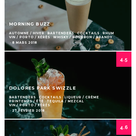
MORNING BUZZ
AUTOMNE / HIVER
BARTENDERS
COCKTAILS
RHUM
VIN / PORTO / XÉRÈS
WHISKY / BOURBON / BRANDY
·
8 MARS 2018
4.5
DOLORES PARK SWIZZLE
BARTENDERS
COCKTAILS
LIQUEUR / CRÈME
PRINTEMPS / ÉTÉ
TEQUILA / MEZCAL
VIN / PORTO / XÉRÈS
·
27 FÉVRIER 2018
4.6