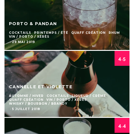
PORTO & PANDAN
COCKTAILS
PRINTEMPS / ÉTÉ
QUAFF CRÉATION
RHUM
VIN / PORTO / XÉRÈS
·
29 MAI 2019
4.5
CANNELLE ET VIOLETTE
AUTOMNE / HIVER
COCKTAILS
LIQUEUR / CRÈME
QUAFF CRÉATION
VIN / PORTO / XÉRÈS
WHISKY / BOURBON / BRANDY
·
5 JUILLET 2018
4.4