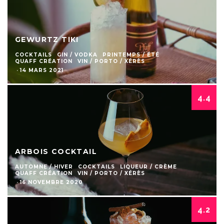
GEWURTZ TIKI
COCKTAILS
GIN / VODKA
PRINTEMPS / ÉTÉ
QUAFF CRÉATION
VIN / PORTO / XÉRÈS
·
14 MARS 2021
4.4
ARBOIS COCKTAIL
AUTOMNE / HIVER
COCKTAILS
LIQUEUR / CRÈME
QUAFF CRÉATION
VIN / PORTO / XÉRÈS
·
16 NOVEMBRE 2020
4.2