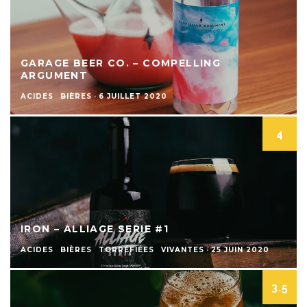
GARAGE BEER CO. – COMPELLING
ARGUMENT
ACIDES
BIÈRES
·
6 JUILLET 2020
4
IRON – ALLIAGE SERIE #1
ACIDES
BIÈRES
TORRÉFIÉES
VIVANTES
·
25 JUIN 2020
3.5