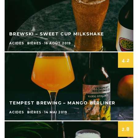
BREWSKI – SWEET CUP MILKSHAKE
ACIDES
BIÈRES
·
16 AOÛT 2019
4.2
TEMPEST BREWING – MANGO BERLINER
ACIDES
BIÈRES
·
14 MAI 2019
2.8