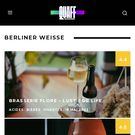
BERLINER WEISSE
4.4
BRASSERIE FLORE – LUST FOR LIFE
ACIDES
BIÈRES
VIVANTES
·
18 MAI 2022
4.5