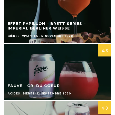
EFFET PAPILLON – BRETT SERIES –
IMPERIAL BERLINER WEISSE
BIÈRES
VIVANTES
·
12 NOVEMBRE 2020
4.3
FAUVE – CRI DU COEUR
ACIDES
BIÈRES
·
12 SEPTEMBRE 2020
4.3