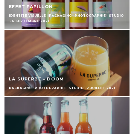
EFFET PAPILLON
IDENTITÉ VISUELLE
PACKAGING
PHOTOGRAPHIE
STUDIO
·
6 SEPTEMBRE 2021
LA SUPERBE – DOOM
PACKAGING
PHOTOGRAPHIE
STUDIO
·
2 JUILLET 2021