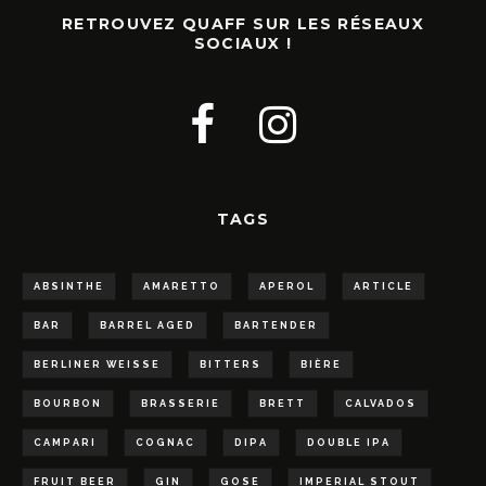
RETROUVEZ QUAFF SUR LES RÉSEAUX
SOCIAUX !
TAGS
ABSINTHE
AMARETTO
APEROL
ARTICLE
BAR
BARREL AGED
BARTENDER
BERLINER WEISSE
BITTERS
BIÈRE
BOURBON
BRASSERIE
BRETT
CALVADOS
CAMPARI
COGNAC
DIPA
DOUBLE IPA
FRUIT BEER
GIN
GOSE
IMPERIAL STOUT