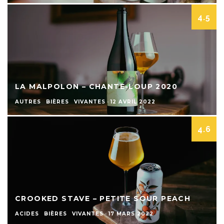
4.5
LA MALPOLON – CHANTE-LOUP 2020
AUTRES
BIÈRES
VIVANTES
·
12 AVRIL 2022
4.6
CROOKED STAVE – PETITE SOUR PEACH
ACIDES
BIÈRES
VIVANTES
·
17 MARS 2022