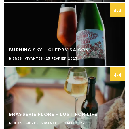
4.4
BURNING SKY – CHERRY SAISON
BIÈRES
VIVANTES
·
25 FÉVRIER 2023
4.4
BRASSERIE FLORE – LUST FOR LIFE
ACIDES
BIÈRES
VIVANTES
·
18 MAI 2022