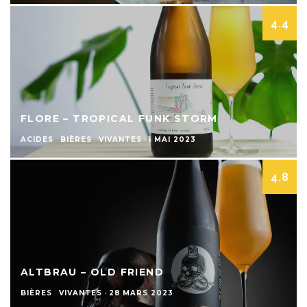
4.4
FLORE – TROPICAL FUNK STORM
ACIDES
BIÈRES
VIVANTES
·
1 MAI 2023
4.8
ALTBRAU – OLD FRIEND
BIÈRES
VIVANTES
·
28 MARS 2023