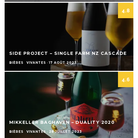
4.8
SIDE PROJECT – SINGLE FARM NZ CASCADE
BIÈRES
VIVANTES
·
17 AOÛT 2023
4.6
MIKKELLER BAGHAVEN – DUALITY 2020
BIÈRES
VIVANTES
·
28 JUILLET 2023