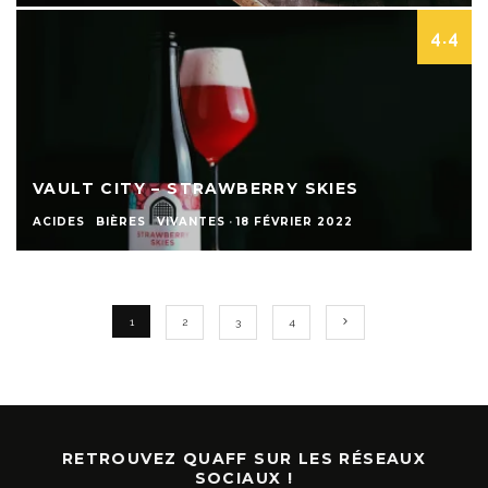
4.4
VAULT CITY – STRAWBERRY SKIES
ACIDES
BIÈRES
VIVANTES
·
18 FÉVRIER 2022
1
2
3
4
RETROUVEZ QUAFF SUR LES RÉSEAUX
SOCIAUX !