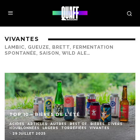
VIVANTES
LAMBIC, GUEUZE, BRETT, FERMENTATION
SPONTANÉE, SAISON, WILD ALE…
TOP 10 – BIÈRES DE L’ÉTÉ
ACIDES
ARTICLES
AUTRES
BEST OF
BIÈRES
DIVERS
HOUBLONNÉES
LAGERS
TORRÉFIÉES
VIVANTES
·
29 JUILLET 2025