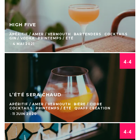
HIGH FIVE
APÉRITIF / AMER / VERMOUTH
BARTENDERS
COCKTAILS
GIN / VODKA
PRINTEMPS / ÉTÉ
·
4 MAI 2021
4.4
L’ÉTÉ SERA CHAUD
APÉRITIF / AMER / VERMOUTH
BIÈRE / CIDRE
COCKTAILS
PRINTEMPS / ÉTÉ
QUAFF CRÉATION
·
11 JUIN 2020
4.4