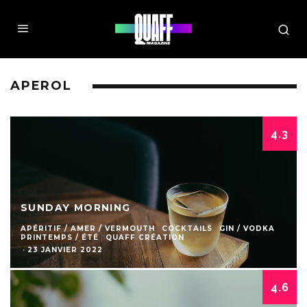
APEROL
4.3
SUNDAY MORNING
APÉRITIF / AMER / VERMOUTH
COCKTAILS
GIN / VODKA
PRINTEMPS / ÉTÉ
QUAFF CRÉATION
·
23 JANVIER 2022
4.6