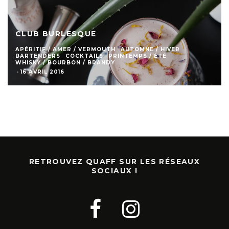
CLUB BURLESQUE
APÉRITIF / AMER / VERMOUTH
AUTOMNE / HIVER
BARTENDERS
COCKTAILS
PRINTEMPS / ÉTÉ
WHISKY / BOURBON / BRANDY
·
16 AVRIL 2016
RETROUVEZ QUAFF SUR LES RÉSEAUX
SOCIAUX !