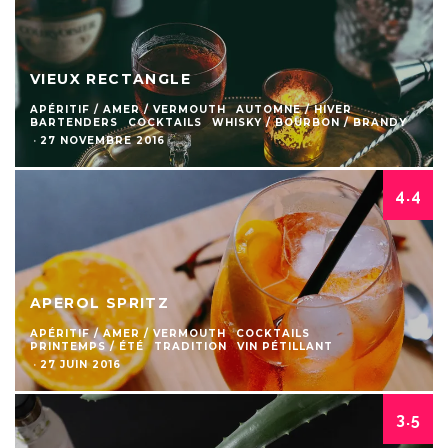
VIEUX RECTANGLE
APÉRITIF / AMER / VERMOUTH
AUTOMNE / HIVER
BARTENDERS
COCKTAILS
WHISKY / BOURBON / BRANDY
·
27 NOVEMBRE 2016
4.4
APEROL SPRITZ
APÉRITIF / AMER / VERMOUTH
COCKTAILS
PRINTEMPS / ÉTÉ
TRADITION
VIN PÉTILLANT
·
27 JUIN 2016
3.5