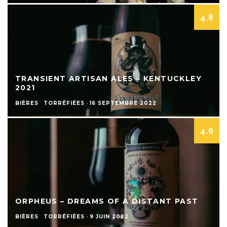
4.8
TRANSIENT ARTISAN ALES – KENTUCKLEY
2021
BIÈRES
TORRÉFIÉES
·
16 SEPTEMBRE 2022
4.6
ORPHEUS – DREAMS OF A DISTANT PAST
BIÈRES
TORRÉFIÉES
·
9 JUIN 2022