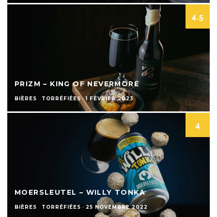
4.5
PRIZM – KING OF NEVERMORE
BIÈRES
TORRÉFIÉES
·
1 FÉVRIER 2023
4
MOERSLEUTEL – WILLY TONKA
BIÈRES
TORRÉFIÉES
·
25 NOVEMBRE 2022