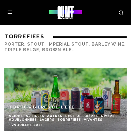
TORRÉFIÉES
PORTER, STOUT, IMPERIAL STOUT, BARLEY WINE,
TRIPLE BELGE, BROWN ALE…
TOP 10 – BIÈRES DE L’ÉTÉ
ACIDES
ARTICLES
AUTRES
BEST OF
BIÈRES
DIVERS
HOUBLONNÉES
LAGERS
TORRÉFIÉES
VIVANTES
·
29 JUILLET 2025