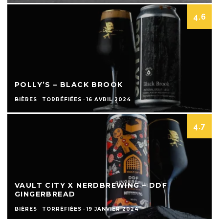
4.6
POLLY’S – BLACK BROOK
BIÈRES
TORRÉFIÉES
·
16 AVRIL 2024
4.7
VAULT CITY X NERDBREWING – DDF
GINGERBREAD
BIÈRES
TORRÉFIÉES
·
19 JANVIER 2024