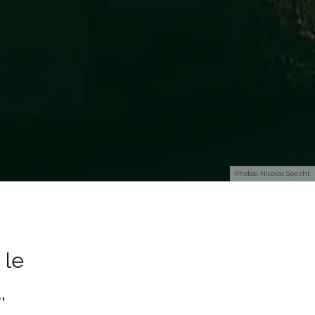
Photos: Nicolas Specht
 le
,