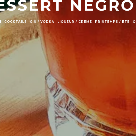
ESSERT NEGRO
H
COCKTAILS
GIN / VODKA
LIQUEUR / CRÈME
PRINTEMPS / ÉTÉ
Q