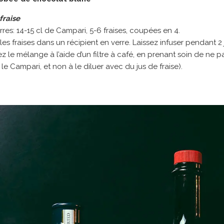
fraise
rres: 14-15 cl de Campari, 5-6 fraises, coupées en 4.
les fraises dans un récipient en verre. Laissez infuser pendant 2
z le mélange à l’aide d’un filtre à café, en prenant soin de ne pa
le Campari, et non à le diluer avec du jus de fraise).