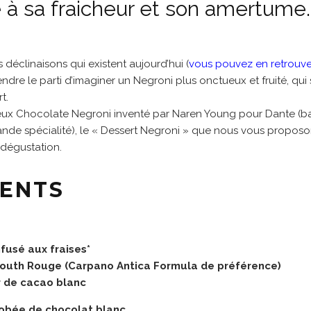
 à sa fraicheur et son amertume.
déclinaisons qui existent aujourd’hui (
vous pouvez en retrouve
dre le parti d’imaginer un Negroni plus onctueux et fruité, qui 
t.
ieux Chocolate Negroni inventé par Naren Young pour Dante (ba
ande spécialité), le « Dessert Negroni » que nous vous proposon
dégustation.
IENTS
fusé aux fraises*
outh Rouge (Carpano Antica Formula de préférence)
 de cacao blanc
robée de chocolat blanc