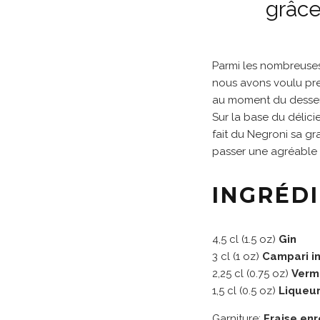
grâce
Parmi les nombreuses 
nous avons voulu pren
au moment du desser
Sur la base du délic
fait du Negroni sa gr
passer une agréable 
INGRÉD
4,5 cl (1.5 oz)
Gin
3 cl (1 oz)
Campari in
2,25 cl (0.75 oz)
Verm
1,5 cl (0.5 oz)
Liqueur
Garniture:
Fraise en