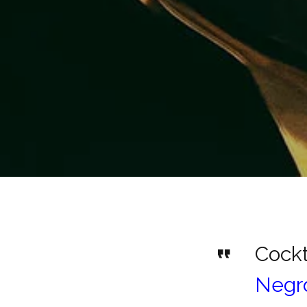
Cockta
Negr