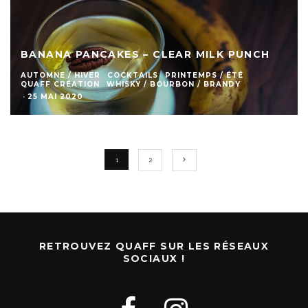
BANANA PANCAKES – CLEAR MILK PUNCH
AUTOMNE / HIVER
COCKTAILS
PRINTEMPS / ÉTÉ
QUAFF CRÉATION
WHISKY / BOURBON / BRANDY
·
25 MAI 2020
1
2
RETROUVEZ QUAFF SUR LES RÉSEAUX
SOCIAUX !