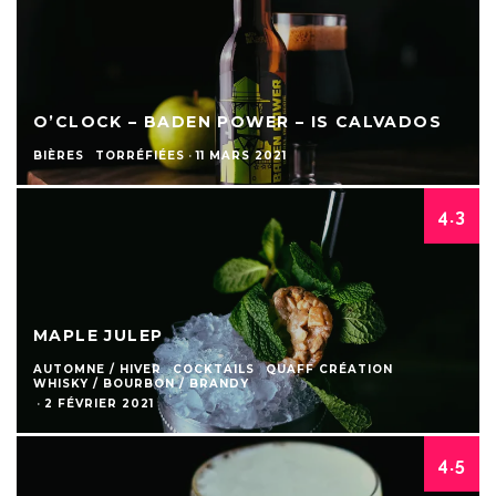
O’CLOCK – BADEN POWER – IS CALVADOS
BIÈRES
TORRÉFIÉES
·
11 MARS 2021
4.3
MAPLE JULEP
AUTOMNE / HIVER
COCKTAILS
QUAFF CRÉATION
WHISKY / BOURBON / BRANDY
·
2 FÉVRIER 2021
4.5