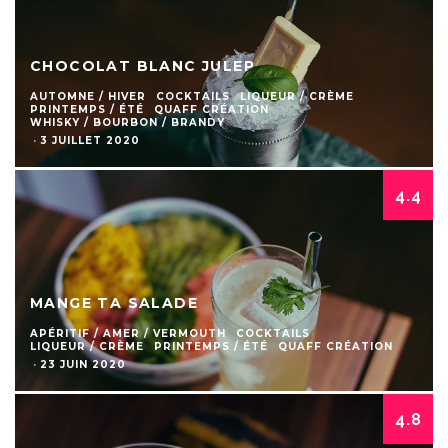
CHOCOLAT BLANC JULEP
AUTOMNE / HIVER
COCKTAILS
LIQUEUR / CRÈME
PRINTEMPS / ÉTÉ
QUAFF CRÉATION
WHISKY / BOURBON / BRANDY
·
3 JUILLET 2020
4.4
MANGE TA SALADE
APÉRITIF / AMER / VERMOUTH
COCKTAILS
LIQUEUR / CRÈME
PRINTEMPS / ÉTÉ
QUAFF CRÉATION
·
23 JUIN 2020
4.8