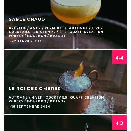
SABLE CHAUD
APÉRITIF / AMER / VERMOUTH
AUTOMNE / HIVER
COCKTAILS
PRINTEMPS / ÉTÉ
QUAFF CRÉATION
WHISKY / BOURBON / BRANDY
·
27 JANVIER 2021
4.4
LE ROI DES OMBRES
AUTOMNE / HIVER
COCKTAILS
QUAFF CRÉATION
WHISKY / BOURBON / BRANDY
·
16 SEPTEMBRE 2020
4.3