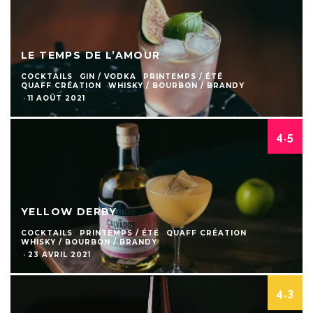
LE TEMPS DE L’AMOUR
COCKTAILS
GIN / VODKA
PRINTEMPS / ÉTÉ
QUAFF CRÉATION
WHISKY / BOURBON / BRANDY
·
11 AOÛT 2021
4.5
YELLOW DERBY
COCKTAILS
PRINTEMPS / ÉTÉ
QUAFF CRÉATION
WHISKY / BOURBON / BRANDY
·
23 AVRIL 2021
4.3