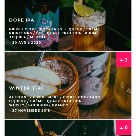
DOPE IPA
BIÈRE / CIDRE
COCKTAILS
LIQUEUR / CRÈME
PRINTEMPS / ÉTÉ
QUAFF CRÉATION
RHUM
TEQUILA / MEZCAL
·
20 AVRIL 2020
4.3
WINTER TIKI
AUTOMNE / HIVER
BIÈRE / CIDRE
COCKTAILS
LIQUEUR / CRÈME
QUAFF CRÉATION
WHISKY / BOURBON / BRANDY
·
27 NOVEMBRE 2018
4.6