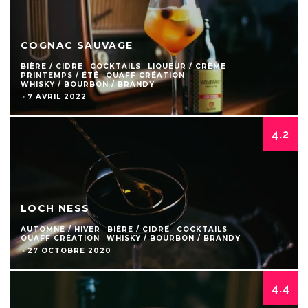
COGNAC SAUVAGE
BIÈRE / CIDRE
COCKTAILS
LIQUEUR / CRÈME
PRINTEMPS / ÉTÉ
QUAFF CRÉATION
WHISKY / BOURBON / BRANDY
·
7 AVRIL 2022
4.2
LOCH NESS
AUTOMNE / HIVER
BIÈRE / CIDRE
COCKTAILS
QUAFF CRÉATION
WHISKY / BOURBON / BRANDY
·
27 OCTOBRE 2020
4.4