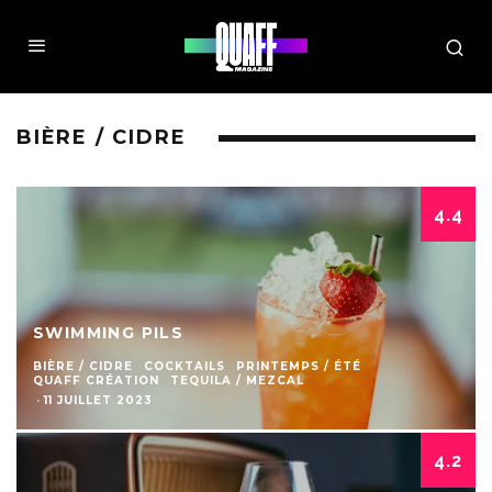
BIÈRE / CIDRE
4.4
SWIMMING PILS
BIÈRE / CIDRE
COCKTAILS
PRINTEMPS / ÉTÉ
QUAFF CRÉATION
TEQUILA / MEZCAL
·
11 JUILLET 2023
4.2