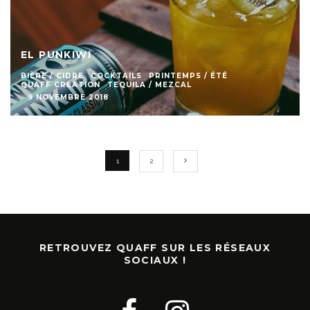
EL PUNKIWI
BIÈRE / CIDRE
COCKTAILS
PRINTEMPS / ÉTÉ
QUAFF CRÉATION
TEQUILA / MEZCAL
·
9 NOVEMBRE 2018
1
2
RETROUVEZ QUAFF SUR LES RÉSEAUX
SOCIAUX !