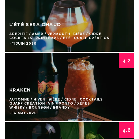
L’ÉTÉ SERA CHAUD
APÉRITIF / AMER / VERMOUTH
BIÈRE / CIDRE
COCKTAILS
PRINTEMPS / ÉTÉ
QUAFF CRÉATION
·
11 JUIN 2020
4.2
KRAKEN
AUTOMNE / HIVER
BIÈRE / CIDRE
COCKTAILS
QUAFF CRÉATION
VIN / PORTO / XÉRÈS
WHISKY / BOURBON / BRANDY
·
14 MAI 2020
4.6