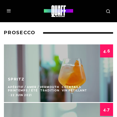
PROSECCO
4.6
SPRITZ
APÉRITIF / AMER / VERMOUTH
COCKTAILS
PRINTEMPS / ÉTÉ
TRADITION
VIN PÉTILLANT
·
22 JUIN 2021
4.7