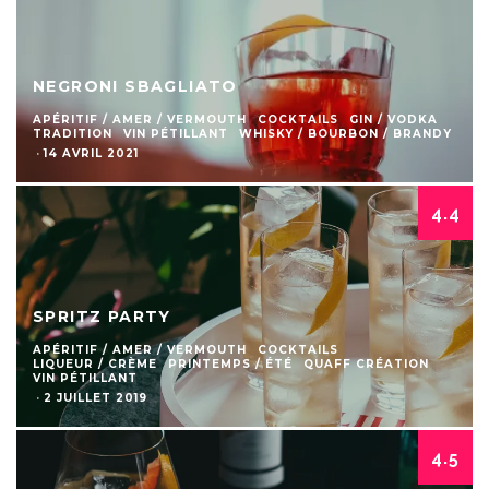
NEGRONI SBAGLIATO
APÉRITIF / AMER / VERMOUTH
COCKTAILS
GIN / VODKA
TRADITION
VIN PÉTILLANT
WHISKY / BOURBON / BRANDY
·
14 AVRIL 2021
4.4
SPRITZ PARTY
APÉRITIF / AMER / VERMOUTH
COCKTAILS
LIQUEUR / CRÈME
PRINTEMPS / ÉTÉ
QUAFF CRÉATION
VIN PÉTILLANT
·
2 JUILLET 2019
4.5