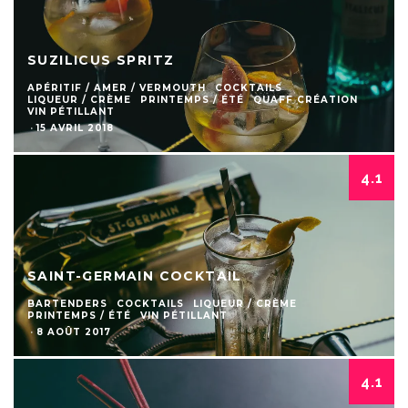
SUZILICUS SPRITZ
APÉRITIF / AMER / VERMOUTH
COCKTAILS
LIQUEUR / CRÈME
PRINTEMPS / ÉTÉ
QUAFF CRÉATION
VIN PÉTILLANT
·
15 AVRIL 2018
4.1
SAINT-GERMAIN COCKTAIL
BARTENDERS
COCKTAILS
LIQUEUR / CRÈME
PRINTEMPS / ÉTÉ
VIN PÉTILLANT
·
8 AOÛT 2017
4.1