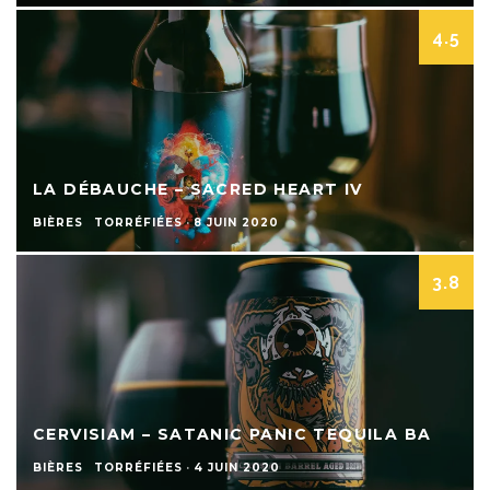
4.5
LA DÉBAUCHE – SACRED HEART IV
BIÈRES
TORRÉFIÉES
·
8 JUIN 2020
3.8
CERVISIAM – SATANIC PANIC TEQUILA BA
BIÈRES
TORRÉFIÉES
·
4 JUIN 2020