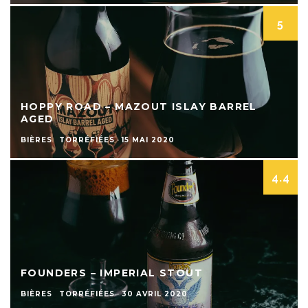
5
HOPPY ROAD – MAZOUT ISLAY BARREL
AGED
BIÈRES
TORRÉFIÉES
·
15 MAI 2020
4.4
FOUNDERS – IMPERIAL STOUT
BIÈRES
TORRÉFIÉES
·
30 AVRIL 2020