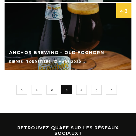
4.3
ANCHOR BREWING – OLD FOGHORN
BIÈRES
TORRÉFIÉES
·
13 MARS 2020
1
2
3
4
5
RETROUVEZ QUAFF SUR LES RÉSEAUX
SOCIAUX !