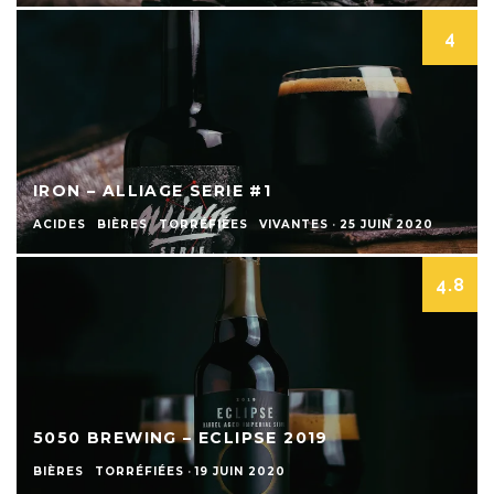
4
IRON – ALLIAGE SERIE #1
ACIDES
BIÈRES
TORRÉFIÉES
VIVANTES
·
25 JUIN 2020
4.8
5050 BREWING – ECLIPSE 2019
BIÈRES
TORRÉFIÉES
·
19 JUIN 2020