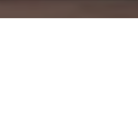
Photos: Nicolas Specht
On vous emmène à nouveau en
Lorraine, chez une brasserie que vous
connaissez maintenant tous :
Hoppy
Road
!
2020 a vu Hoppy Road se placer clairement parmi les
prétendants au titre de brasserie française de l’année. Leurs
brassins très créatifs et parfaitement aboutis nous ont conquis !
Nous vous présentions il y a quelques mois la
Mazout – Islay
BA
, un merveilleux imperial Stout, et il y a peu la
Dancing Peach
,
une Pastry Gose ultra smooth qui a remporté tous les suffrages.