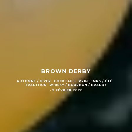
BROWN DERBY
AUTOMNE / HIVER
COCKTAILS
PRINTEMPS / ÉTÉ
TRADITION
WHISKY / BOURBON / BRANDY
·
9 FÉVRIER 2020