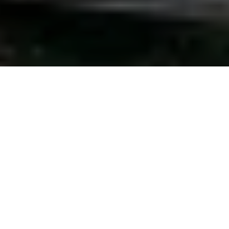
Photos: Nicolas Specht
Du très très bon aujourd’hui avec cette
subtile variante du Manhattan, très
rapide à réaliser (si vous avez tout ce
qu’il faut sous la main évidemment !)
Cela faisait longtemps que je n’avais plus bu de Manhattan. Cette
version du blogueur américain
Apartment Bartender
m’a tout de
suite fait de l’oeil : plutôt simple mais avec ce qu’il faut