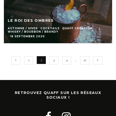
LE ROI DES OMBRES
AUTOMNE / HIVER
COCKTAILS
QUAFF CRÉATION
WHISKY / BOURBON / BRANDY
·
16 SEPTEMBRE 2020
1
2
3
4
…
12
RETROUVEZ QUAFF SUR LES RÉSEAUX
SOCIAUX !