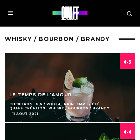
WHISKY / BOURBON / BRANDY
4.5
LE TEMPS DE L’AMOUR
COCKTAILS
GIN / VODKA
PRINTEMPS / ÉTÉ
QUAFF CRÉATION
WHISKY / BOURBON / BRANDY
·
11 AOÛT 2021
4.4