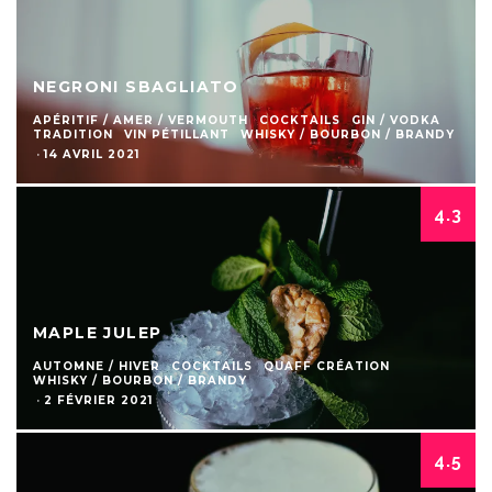
NEGRONI SBAGLIATO
APÉRITIF / AMER / VERMOUTH
COCKTAILS
GIN / VODKA
TRADITION
VIN PÉTILLANT
WHISKY / BOURBON / BRANDY
·
14 AVRIL 2021
4.3
MAPLE JULEP
AUTOMNE / HIVER
COCKTAILS
QUAFF CRÉATION
WHISKY / BOURBON / BRANDY
·
2 FÉVRIER 2021
4.5