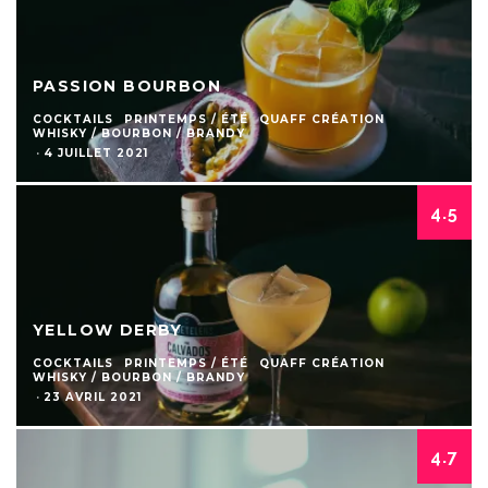
PASSION BOURBON
COCKTAILS
PRINTEMPS / ÉTÉ
QUAFF CRÉATION
WHISKY / BOURBON / BRANDY
·
4 JUILLET 2021
4.5
YELLOW DERBY
COCKTAILS
PRINTEMPS / ÉTÉ
QUAFF CRÉATION
WHISKY / BOURBON / BRANDY
·
23 AVRIL 2021
4.7