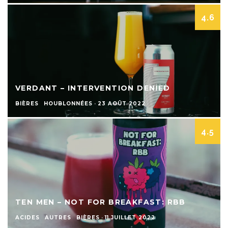
4.6
VERDANT – INTERVENTION DENIED
BIÈRES
HOUBLONNÉES
·
23 AOÛT 2022
4.5
TEN MEN – NOT FOR BREAKFAST: RBB
ACIDES
AUTRES
BIÈRES
·
11 JUILLET 2022