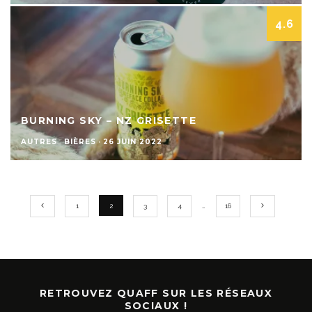
4.6
BURNING SKY – NZ GRISETTE
AUTRES
BIÈRES
·
26 JUIN 2022
1
2
3
4
…
16
RETROUVEZ QUAFF SUR LES RÉSEAUX
SOCIAUX !