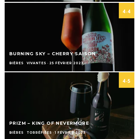
4.4
BURNING SKY – CHERRY SAISON
BIÈRES
VIVANTES
·
25 FÉVRIER 2023
4.5
PRIZM – KING OF NEVERMORE
BIÈRES
TORRÉFIÉES
·
1 FÉVRIER 2023