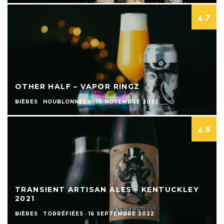
4.7
OTHER HALF – VAPOR RINGZ
BIÈRES
HOUBLONNÉES
·
10 NOVEMBRE 2022
4.8
TRANSIENT ARTISAN ALES – KENTUCKLEY
2021
BIÈRES
TORRÉFIÉES
·
16 SEPTEMBRE 2022