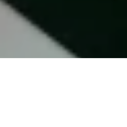
Photos: Quaff Studio / Nicolas Specht
Berliner Weisse traditionnelle (avec
levures Brett)
Lancée en 2020 à côté de Grenoble, la brasserie Flore met à
l’honneur la qualité des ingrédients sélectionnés, afin de