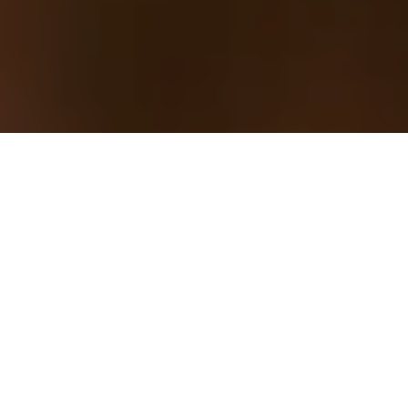
Photos: Quaff Studio / Nicolas Specht
Vous connaissez tous l’Aperol Spritz,
mais connaissez-vous LE Spritz ?
On le voit sur toutes les terrasses depuis des années, l’Aperol
Spritz et sa couleur orange est clairement en train de détrôner le
Mojito dans le coeur des français.
Mais avec le lancement de
Quaff Webshop
, j’en ai profité pour