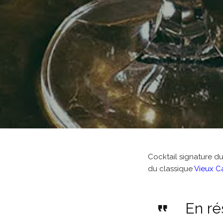
Cocktail signature d
du classique
Vieux C
En ré