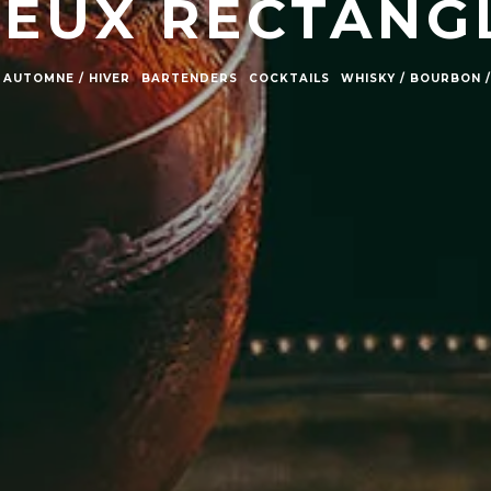
IEUX RECTANG
AUTOMNE / HIVER
BARTENDERS
COCKTAILS
WHISKY / BOURBON 