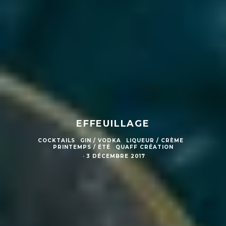
EFFEUILLAGE
COCKTAILS
GIN / VODKA
LIQUEUR / CRÈME
PRINTEMPS / ÉTÉ
QUAFF CRÉATION
·
3 DÉCEMBRE 2017