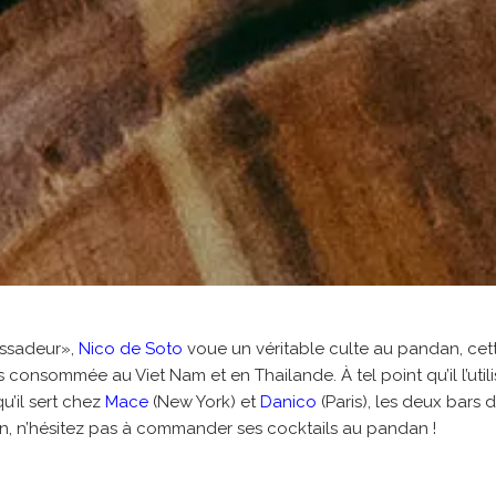
ssadeur»,
Nico de Soto
voue un véritable culte au pandan, cett
ès consommée au Viet Nam et en Thailande. À tel point qu’il l’uti
u’il sert chez
Mace
(New York) et
Danico
(Paris), les deux bars do
in, n’hésitez pas à commander ses cocktails au pandan !