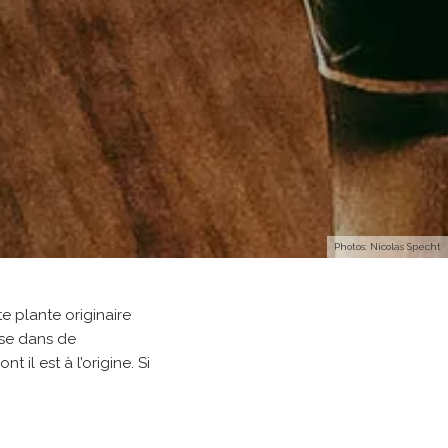
Photos: Nicolas Specht
e plante originaire
lise dans de
nt il est à l’origine. Si