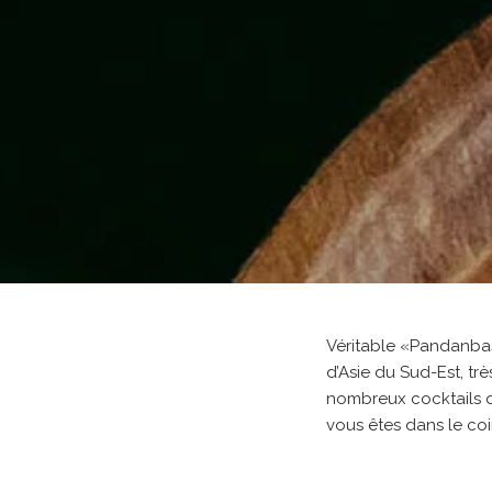
Véritable «Pandanba
d’Asie du Sud-Est, tr
nombreux cocktails q
vous êtes dans le co