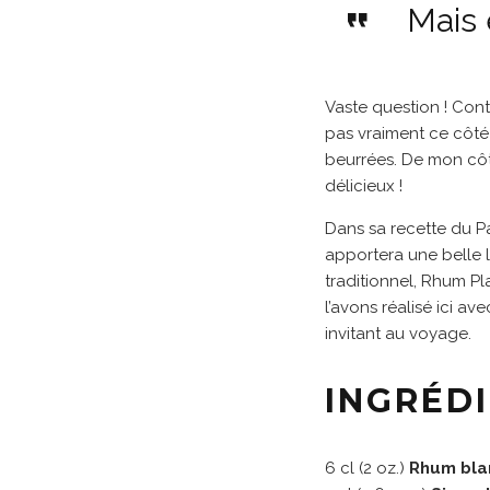
Mais 
Vaste question ! Cont
pas vraiment ce côté 
beurrées. De mon côt
délicieux !
Dans sa recette du Pa
apportera une belle 
traditionnel, Rhum P
l’avons réalisé ici a
invitant au voyage.
INGRÉD
6 cl (2 oz.)
Rhum bla