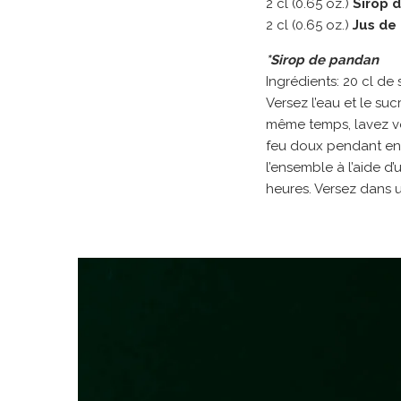
2 cl (0.65 oz.)
Sirop 
2 cl (0.65 oz.)
Jus de 
*Sirop de pandan
Ingrédients: 20 cl de 
Versez l’eau et le su
même temps, lavez vos
feu doux pendant env
l’ensemble à l’aide d
heures. Versez dans un