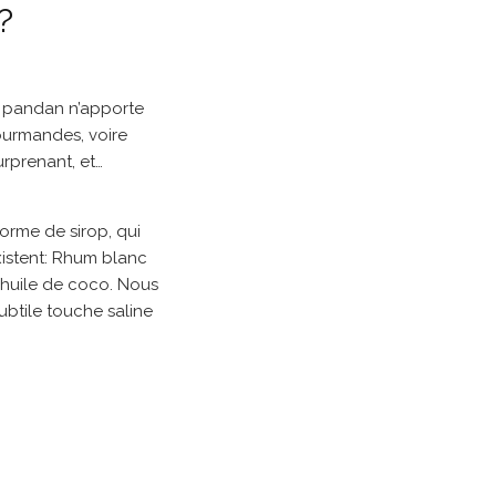
?
le pandan n’apporte
gourmandes, voire
rprenant, et…
forme de sirop, qui
istent: Rhum blanc
’huile de coco. Nous
ubtile touche saline