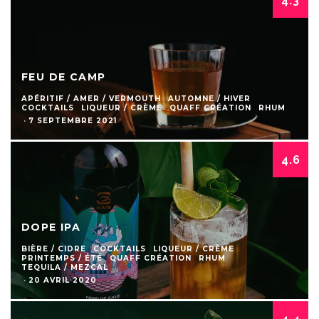
4.3
FEU DE CAMP
APÉRITIF / AMER / VERMOUTH
AUTOMNE / HIVER
COCKTAILS
LIQUEUR / CRÈME
QUAFF CRÉATION
RHUM
·
7 SEPTEMBRE 2021
4.6
DOPE IPA
BIÈRE / CIDRE
COCKTAILS
LIQUEUR / CRÈME
PRINTEMPS / ÉTÉ
QUAFF CRÉATION
RHUM
TEQUILA / MEZCAL
·
20 AVRIL 2020