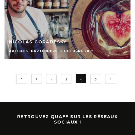
NICOLAS GORADESKY
ARTICLES
BARTENDERS
·
5 OCTOBRE 2017
1
2
3
4
5
RETROUVEZ QUAFF SUR LES RÉSEAUX
SOCIAUX !