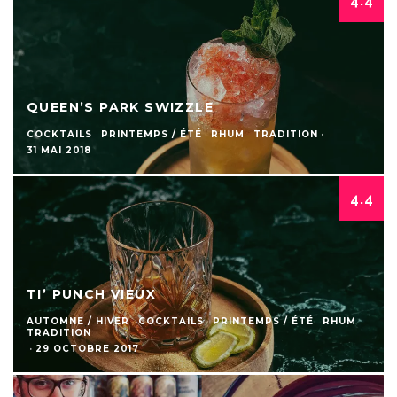
4.4
QUEEN’S PARK SWIZZLE
COCKTAILS
PRINTEMPS / ÉTÉ
RHUM
TRADITION
·
31 MAI 2018
4.4
TI’ PUNCH VIEUX
AUTOMNE / HIVER
COCKTAILS
PRINTEMPS / ÉTÉ
RHUM
TRADITION
·
29 OCTOBRE 2017