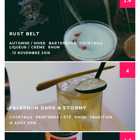
3.8
RUST BELT
AUTOMNE / HIVER
BARTENDERS
COCKTAILS
LIQUEUR / CRÈME
RHUM
·
13 NOVEMBRE 2016
4
FALERNUM DARK & STORMY
COCKTAILS
PRINTEMPS / ÉTÉ
RHUM
TRADITION
·
16 AOÛT 2016