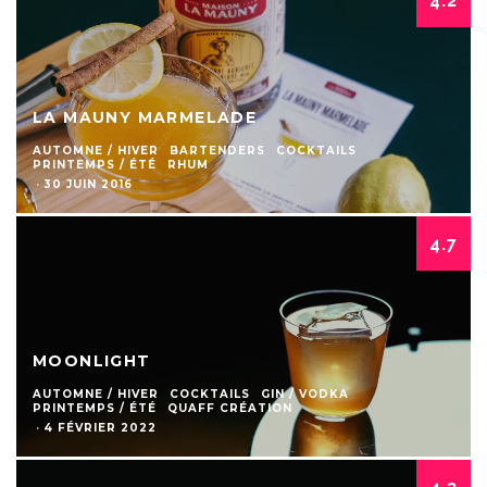
4.2
LA MAUNY MARMELADE
AUTOMNE / HIVER
BARTENDERS
COCKTAILS
PRINTEMPS / ÉTÉ
RHUM
·
30 JUIN 2016
4.7
MOONLIGHT
AUTOMNE / HIVER
COCKTAILS
GIN / VODKA
PRINTEMPS / ÉTÉ
QUAFF CRÉATION
·
4 FÉVRIER 2022