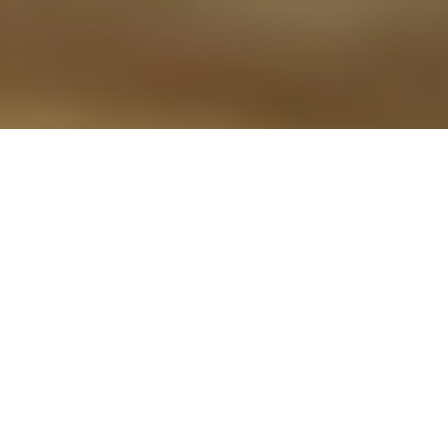
Photos: Quaff Studio / Nicolas Specht
Un hybride cidre / bière qui
rassemble le meilleur des deux
mondes.
Selon moi l’une des toutes meilleures brasseries françaises, les
montpelliérains de
La Malpolon
ne cessent d’impressionner
grâce à leurs assemblages audacieux, une recherche
permanente du circuit-court et un très beau travail d’élevage en