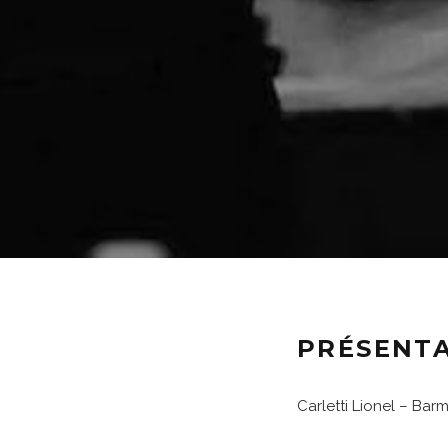
PRÉSENT
Carletti Lionel – Ba