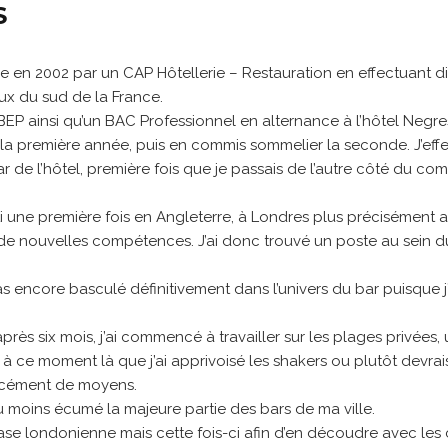
S
re en 2002 par un CAP Hôtellerie – Restauration en effectuant d
ux du sud de la France.
 BEP ainsi qu’un BAC Professionnel en alternance à l’hôtel Negr
la première année, puis en commis sommelier la seconde. J’eff
de l’hôtel, première fois que je passais de l’autre côté du comp
arti une première fois en Angleterre, à Londres plus précisément 
r de nouvelles compétences. J’ai donc trouvé un poste au sein
as encore basculé définitivement dans l’univers du bar puisque j’
près six mois, j’ai commencé à travailler sur les plages privée
t à ce moment là que j’ai apprivoisé les shakers ou plutôt devrais
orcément de moyens.
 ou moins écumé la majeure partie des bars de ma ville.
case londonienne mais cette fois-ci afin d’en découdre avec les c