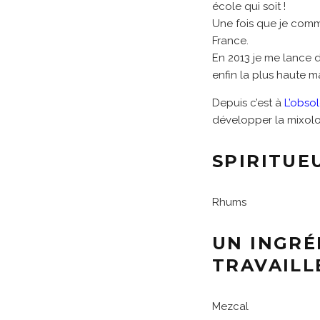
école qui soit !
Une fois que je comme
France.
En 2013 je me lance d
enfin la plus haute 
Depuis c’est à
L’obso
développer la mixolo
SPIRITUE
Rhums
UN INGRÉ
TRAVAILL
Mezcal