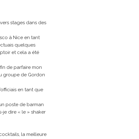
ivers stages dans des
esco à Nice en tant
ectuais quelques
toir et cela a été
afin de parfaire mon
 du groupe de Gordon
officiais en tant que
s, un poste de barman
-je dire « le » shaker
ocktails, la meilleure