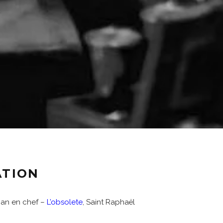
ATION
rman en chef –
L’obsolete
, Saint Raphaël