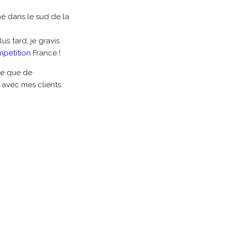
né dans le sud de la
s tard, je gravis
petition
France !
ège que de
avec mes clients.