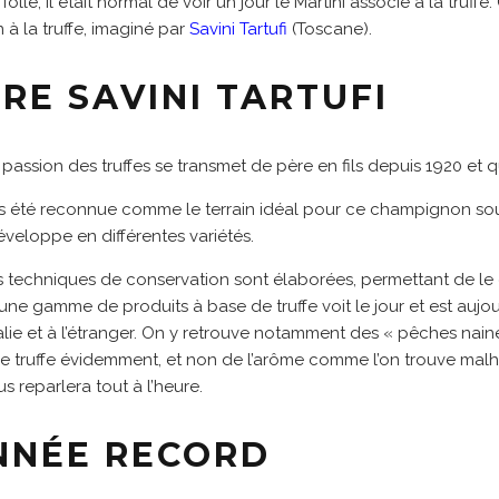
olle, il était normal de voir un jour le Martini associé à la truffe.
 à la truffe, imaginé par
Savini Tartufi
(Toscane).
IRE SAVINI TARTUFI
a passion des truffes se transmet de père en fils depuis 1920 et 
s été reconnue comme le terrain idéal pour ce champignon sout
éveloppe en différentes variétés.
es techniques de conservation sont élaborées, permettant de 
, une gamme de produits à base de truffe voit le jour et est aujou
lie et à l’étranger. On y retrouve notamment des « pêches naines
de truffe évidemment, et non de l’arôme comme l’on trouve ma
s reparlera tout à l’heure.
ANNÉE RECORD