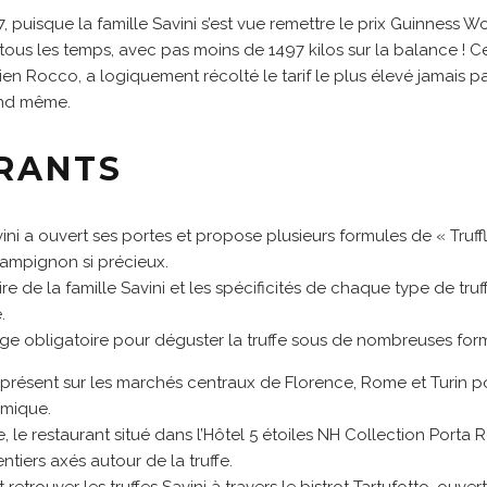
 puisque la famille Savini s’est vue remettre le prix Guinness W
 tous les temps, avec pas moins de 1497 kilos sur la balance ! Cet
en Rocco, a logiquement récolté le tarif le plus élevé jamais pa
and même.
RANTS
ini a ouvert ses portes et propose plusieurs formules de « Truffl
ampignon si précieux.
re de la famille Savini et les spécificités de chaque type de tru
.
sage obligatoire pour déguster la truffe sous de nombreuses for
 présent sur les marchés centraux de Florence, Rome et Turin 
omique.
, le restaurant situé dans l’Hôtel 5 étoiles NH Collection Porta 
iers axés autour de la truffe.