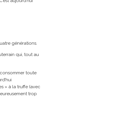
 C’est aujourd’hui
quatre générations.
errain qui, tout au
le consommer toute
rd’hui
 » à la truffe (avec
lheureusement trop