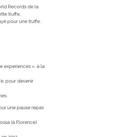
orld Records de la
te truffe,
yé pour une truffe :
e experiences », à la
ffe, pour devenir
mes.
pour une pause repas
Rossa (à Florence)