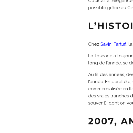
Cocktail à l’élégance f
possible grâce au Gin
L’HISTO
Chez
Savini Tartufi
, l
La Toscane a toujour
long de l’année, se d
Au fil des années, d
l’année. En parallèle
commercialisée en Ita
des vraies tranches 
souvent), dont on vou
2007, 