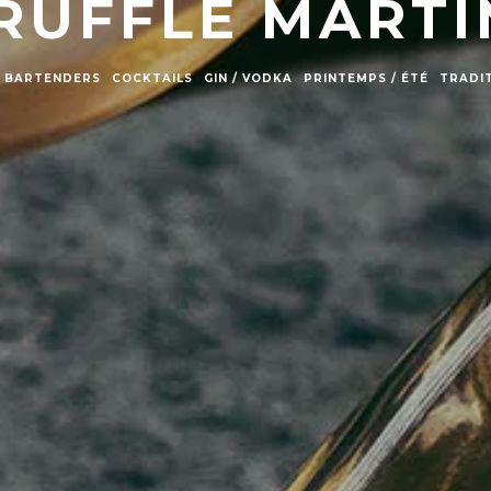
RUFFLE MARTI
BARTENDERS
COCKTAILS
GIN / VODKA
PRINTEMPS / ÉTÉ
TRADI