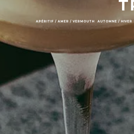
T
APÉRITIF / AMER / VERMOUTH
AUTOMNE / HIVER