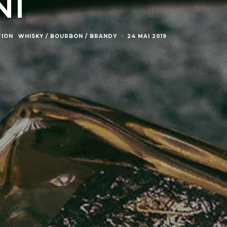
NI
TION
WHISKY / BOURBON / BRANDY
·
24 MAI 2019