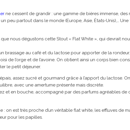
ler
ne cessent de grandir : une gamme de bières immense, des 
 un peu partout dans le monde (Europe, Asie, États-Unis),… Une 
que nous dégustons cette Stout « Flat White », qui devrait nou
 un brassage au café et du lactose pour apporter de la rondeur
hoisi de l’orge et de l’avoine. On obtient ainsi un corps bien consi
er le petit déjeuner.
t épais, assez sucré et gourmand grâce à l’apport du lactose. O
ilibre, avec une amertume présente mais discrète.
ez et en bouche, accompagné par des parfums agréables de ch
 : on est très proche d’un véritable flat white, les effluves de 
eur pour les papilles.