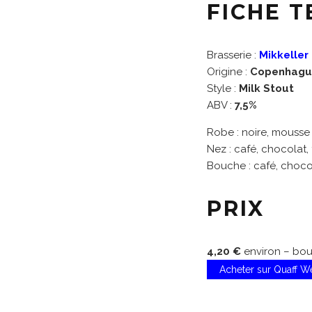
FICHE 
Brasserie :
Mikkeller
Origine :
Copenhagu
Style :
Milk Stout
ABV :
7,5%
Robe : noire, mousse 
Nez : café, chocolat, f
Bouche : café, chocola
PRIX
4,20 €
environ – bout
Acheter sur Quaff 