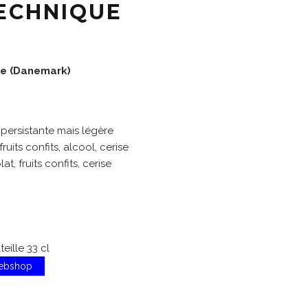
TECHNIQUE
e (Danemark)
persistante mais légère
ruits confits, alcool, cerise
t, fruits confits, cerise
eille 33 cl
Webshop