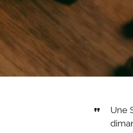
Une S
diman