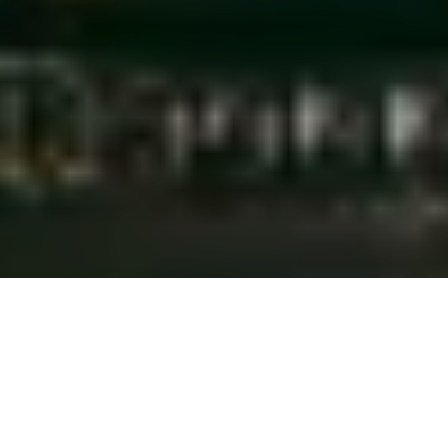
Photos: Nicolas Specht
On a tous cet ami insupportable qui ne
jure que par le Whisky Coca ou le
Rhum Coca. Plutôt que de le