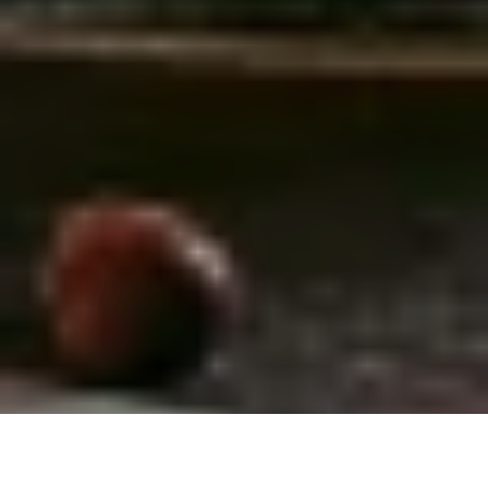
Photos: Nicolas Specht
Nouveau cocktail à base d’Hystérie pour bien débuter le week-