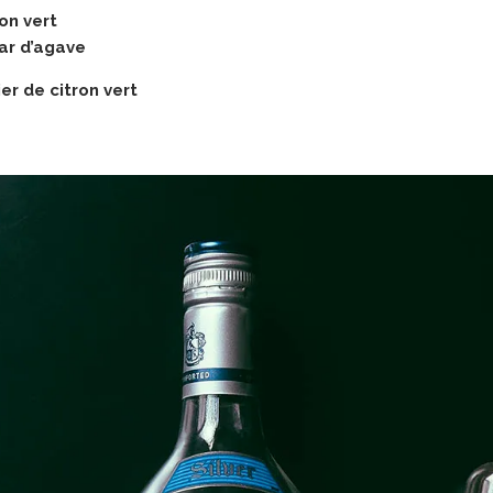
ron vert
ar d’agave
ier de citron vert