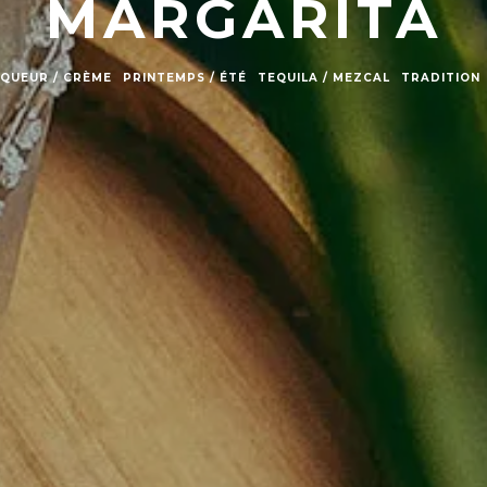
MARGARITA
IQUEUR / CRÈME
PRINTEMPS / ÉTÉ
TEQUILA / MEZCAL
TRADITION