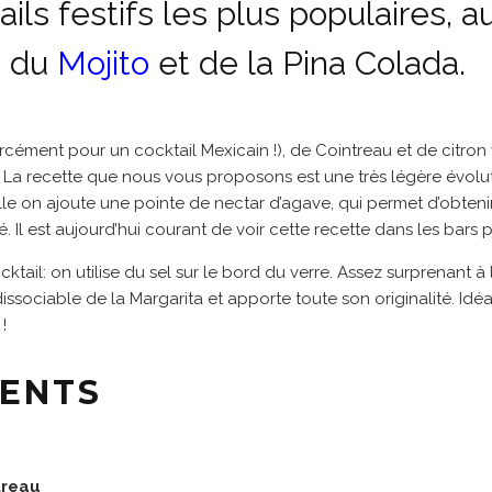
ails festifs les plus populaires, a
s du
Mojito
et de la Pina Colada.
rcément pour un cocktail Mexicain !), de Cointreau et de citron v
 La recette que nous vous proposons est une très légère évolut
lle on ajoute une pointe de nectar d’agave, qui permet d’obteni
é. Il est aujourd’hui courant de voir cette recette dans les bars p
cktail: on utilise du sel sur le bord du verre. Assez surprenant 
dissociable de la Margarita et apporte toute son originalité. Idé
!
IENTS
treau