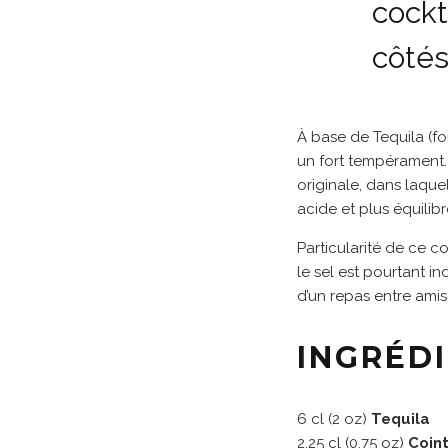
cockt
côté
À base de Tequila (fo
un fort tempérament.
originale, dans laque
acide et plus équilibr
Particularité de ce co
le sel est pourtant in
d’un repas entre amis 
INGRÉD
6 cl (2 oz)
Tequila
2,25 cl (0.75 oz)
Coin