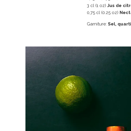
3 cl (1 oz)
Jus de cit
0,75 cl (0.25 oz)
Nect
Garniture:
Sel, quart