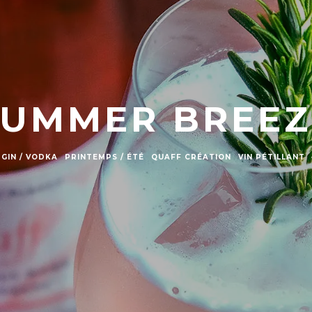
SUMMER BREEZ
GIN / VODKA
PRINTEMPS / ÉTÉ
QUAFF CRÉATION
VIN PÉTILLANT