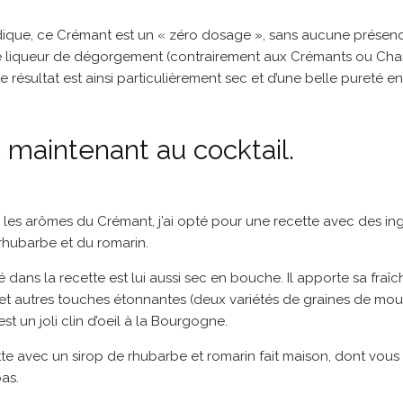
que, ce Crémant est un « zéro dosage », sans aucune présenc
 de liqueur de dégorgement (contrairement aux Crémants ou Ch
 résultat est ainsi particulièrement sec et d’une belle pureté e
 maintenant au cocktail.
es arômes du Crémant, j’ai opté pour une recette avec des ingr
a rhubarbe et du romarin.
sé dans la recette est lui aussi sec en bouche. Il apporte sa fraî
et autres touches étonnantes (deux variétés de graines de mout
’est un joli clin d’oeil à la Bourgogne.
te avec un sirop de rhubarbe et romarin fait maison, dont vous 
as.