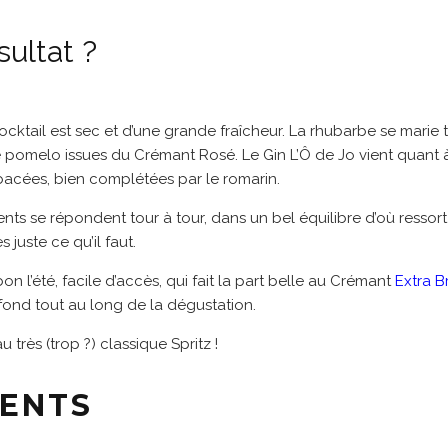
sultat ?
ktail est sec et d’une grande fraîcheur. La rhubarbe se marie 
e pomelo issues du Crémant Rosé. Le Gin L’Ô de Jo vient quant à
bacées, bien complétées par le romarin.
ents se répondent tour à tour, dans un bel équilibre d’où ressort 
s juste ce qu’il faut.
on l’été, facile d’accès, qui fait la part belle au Crémant
Extra B
fond tout au long de la dégustation.
u très (trop ?) classique Spritz !
IENTS