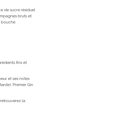
e de sucre résiduel
ampagnes bruts et
n bouche.
édients fins et
cheur et ses notes
arde). Premier Gin
retrouverez la