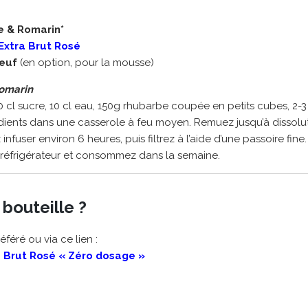
e & Romarin*
 Extra Brut Rosé
oeuf
(en option, pour la mousse)
Romarin
10 cl sucre, 10 cl eau, 150g rhubarbe coupée en petits cubes, 2-
édients dans une casserole à feu moyen. Remuez jusqu’à dissolu
z infuser environ 6 heures, puis filtrez à l’aide d’une passoire fi
u réfrigérateur et consommez dans la semaine.
 bouteille ?
féré ou via ce lien :
a Brut Rosé « Zéro dosage »