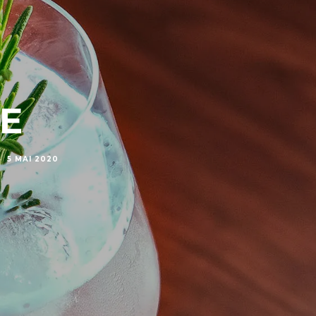
E
·
5 MAI 2020