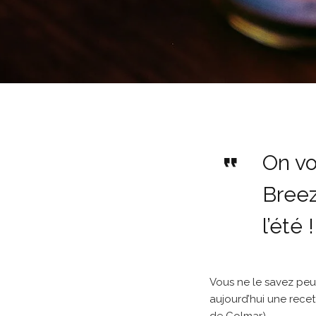
On vo
Breez
l’été !
Vous ne le savez peut-
aujourd’hui une rece