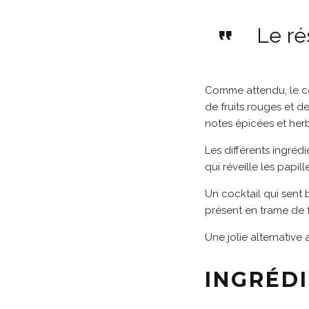
Le ré
Comme attendu, le coc
de fruits rouges et d
notes épicées et her
Les différents ingrédi
qui réveille les papille
Un cocktail qui sent b
présent en trame de 
Une jolie alternative a
INGRÉD