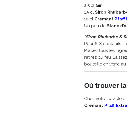
2,5 cl
Gin
1,5 cl
Sirop Rhubarb
10 cl
Crémant
Pfaff
Un peu de
Blanc d’
*Sirop Rhubarbe & 
Pour 6-8 cocktails : 
Placez tous les ingr
retirez du feu. Laisse
bouteille en verre a
Où trouver la
Chez votre caviste pré
Crémant
Pfaff Extr