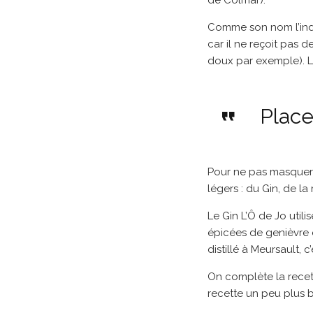
de Colmar).
Comme son nom l’indi
car il ne reçoit pas
doux par exemple). Le
Place
Pour ne pas masquer l
légers : du Gin, de l
Le Gin L’Ô de Jo utili
épicées de genièvre 
distillé à Meursault, c
On complète la recet
recette un peu plus b