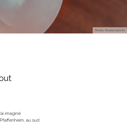
Photos: Nicolas Specht
tout
’ai imaginé
 Pfaffenheim, au sud