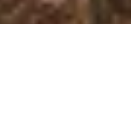
Photos: Nicolas Specht
Porto, son pont emblématique, ses
francesinhas, ses spécialités à base de
morue… Et son Porto surtout ! Autant
de bonnes raisons pour se rendre
dans cette ville sacrément pentue.
Si vous êtes déjà allés à Porto, vous aurez peut-être eu le même
genre de mésaventure que nous : il est assez difficile de trouver
une jolie cave où déguster du Porto.