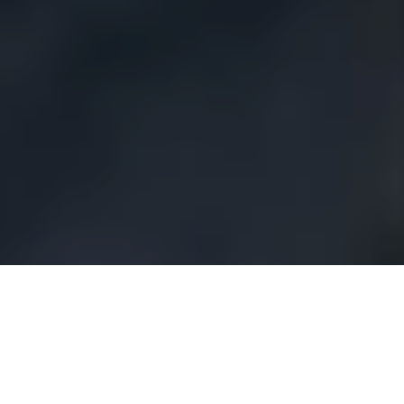
PRÉSENTATION
Thibault Méquignon – Head Bartender –
Danico
, Paris