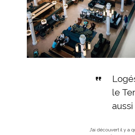
Logés
le Te
aussi
J’ai découvert il y a