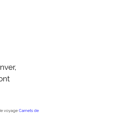
nver,
ont
g de voyage
Carnets de