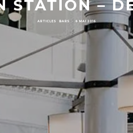
N STATION – D
ARTICLES
BARS
·
6 MAI 2016