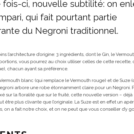
 fois-ci, nouvelle subtilité: on en
mpari, qui fait pourtant partie
rante du Negroni traditionnel.
 l’architecture d’origine: 3 ingrédients, dont le Gin, le Vermou
ortions, vous pourrez au choix utiliser celles de cette recette, o
ue), chacun ayant sa préférence.
ermouth blanc (qui remplace le Vermouth rouge) et de Suze (
egroni arbore une robe étonnamment claire pour un Negroni. Plu
xé sur la floralité que sur le fruité, cette nouvelle version – d
t être plus clivante que l’originale. La Suze est en effet un apér
s, on a fait notre choix, et on ne peut que vous conseiller d’y g