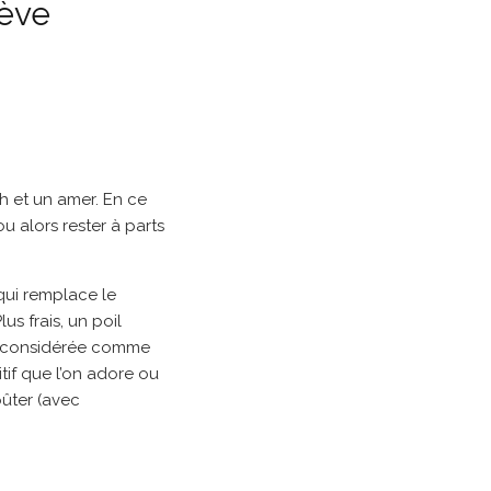
lève
th et un amer. En ce
u alors rester à parts
qui remplace le
s frais, un poil
éjà considérée comme
itif que l’on adore ou
oûter (avec