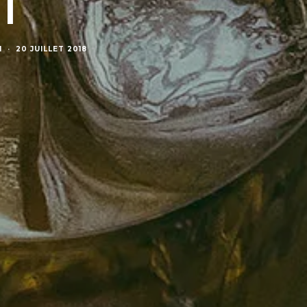
I
N
·
20 JUILLET 2018