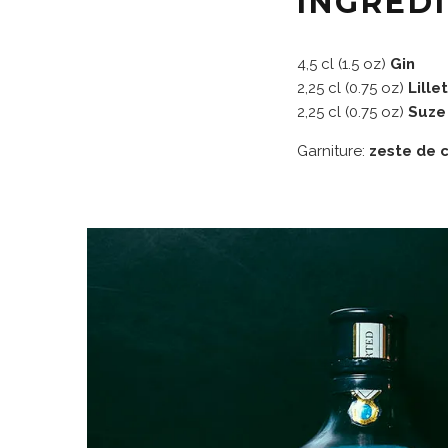
INGRÉD
4,5 cl (1.5 oz)
Gin
2,25 cl (0.75 oz)
Lille
2,25 cl (0.75 oz)
Suze
Garniture:
zeste de c