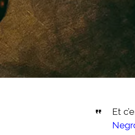
Et c’
Negr