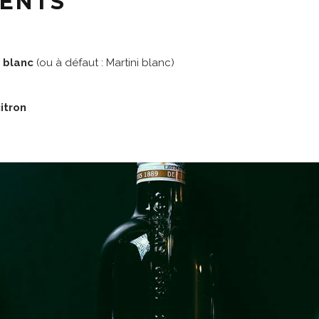
IENTS
t blanc
(ou à défaut : Martini blanc)
itron