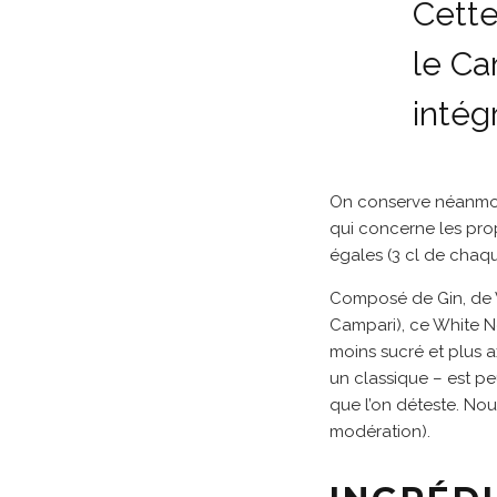
Cette
le Ca
intég
On conserve néanmoins
qui concerne les prop
égales (3 cl de chaq
Composé de Gin, de V
Campari), ce White N
moins sucré et plus a
un classique – est peu
que l’on déteste. Nou
modération).