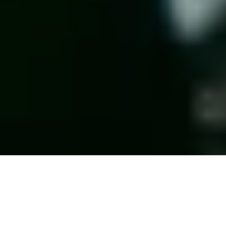
Photos: Nicolas Specht
Sami Mersel
nous présente comme à son habitude un cocktail
étonnant ! Après le
Cowboy Sanchez
que nous vous
présentions il y a quelques mois déjà, voici aujourd’hui le
Turkish Mule. Au menu, deux ingrédients assez peu utilisés: de