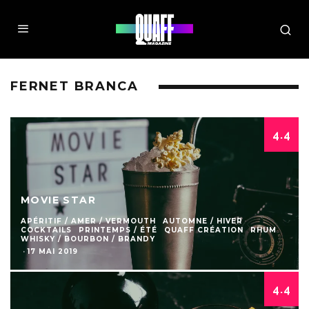
FERNET BRANCA
4.4
MOVIE STAR
APÉRITIF / AMER / VERMOUTH
AUTOMNE / HIVER
COCKTAILS
PRINTEMPS / ÉTÉ
QUAFF CRÉATION
RHUM
WHISKY / BOURBON / BRANDY
·
17 MAI 2019
4.4