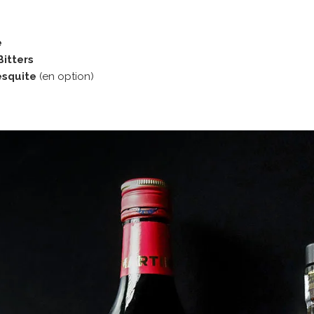
e
itters
esquite
(en option)