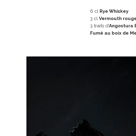
6 cl
Rye Whiskey
3 cl
Vermouth roug
3 traits d’
Angostura B
Fumé au boix de M