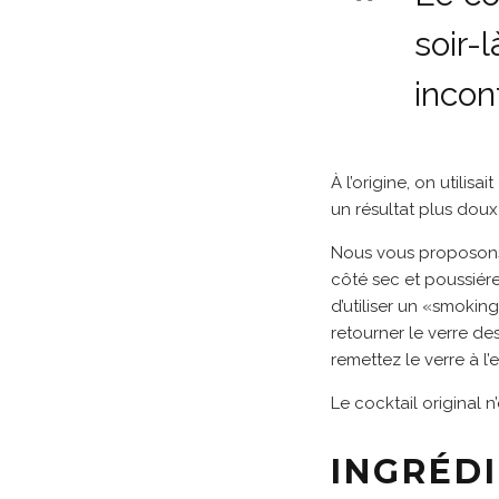
soir-
incon
À l’origine, on utili
un résultat plus dou
Nous vous proposons 
côté sec et poussiére
d’utiliser un «smokin
retourner le verre des
remettez le verre à l’
Le cocktail original n
INGRÉD