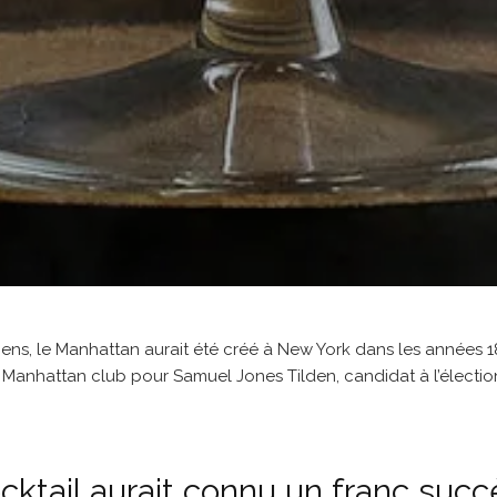
ciens, le Manhattan aurait été créé à New York dans les années 1
Manhattan club pour Samuel Jones Tilden, candidat à l’élection
cktail aurait connu un franc succ