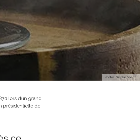
Photos: Nicolas Specht
870 lors d’un grand
 présidentielle de
ès ce