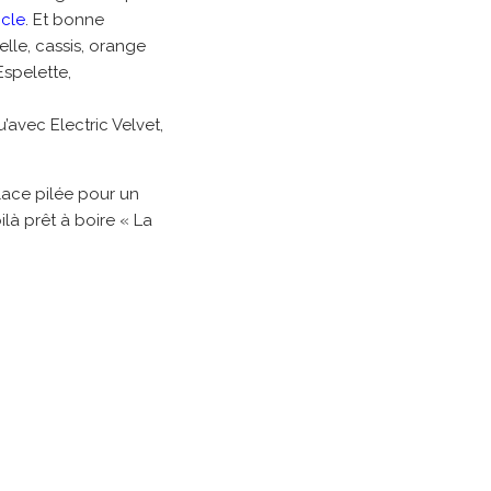
icle
. Et bonne
lle, cassis, orange
Espelette,
avec Electric Velvet,
glace pilée pour un
là prêt à boire « La