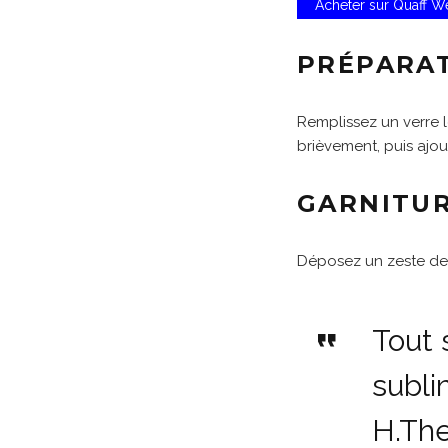
Acheter sur Quaff 
PRÉPARA
Remplissez un verre l
brièvement, puis ajou
GARNITU
Déposez un zeste de 
Tout 
subli
H.The