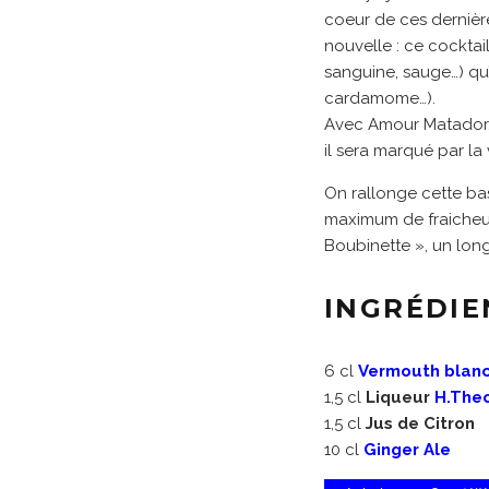
coeur de ces derniè
nouvelle : ce cocktai
sanguine, sauge…) qu’E
cardamome…).
Avec Amour Matador, 
il sera marqué par la v
On rallonge cette bas
maximum de fraicheur 
Boubinette », un long 
INGRÉDIE
6 cl
Vermouth blan
1,5 cl
Liqueur
H.The
1,5 cl
Jus de Citron
10 cl
Ginger Ale