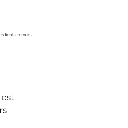
grédients, remuez
.
 est
rs