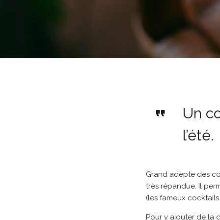
Un co
l’été.
Grand adepte des cock
très répandue. Il per
(les fameux cocktails
Pour y ajouter de la 