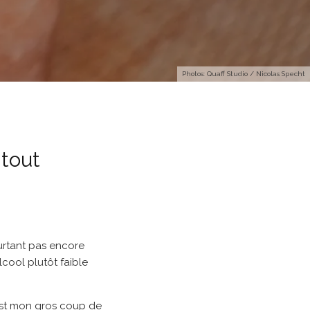
Photos: Quaff Studio / Nicolas Specht
 tout
ourtant pas encore
lcool plutôt faible
’est mon gros coup de