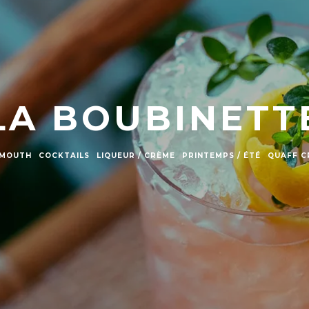
LA BOUBINETT
ERMOUTH
COCKTAILS
LIQUEUR / CRÈME
PRINTEMPS / ÉTÉ
QUAFF C