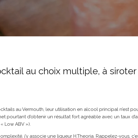
cktail au choix multiple, à siroter
tails au Vermouth, leur utilisation en alcool principal n’est p
met pourtant d’obtenir un résultat fort agréable avec un taux d’a
 « Low ABV »).
complexité, j’y associe une liqueur H.Theoria. Rappelez-vous, c