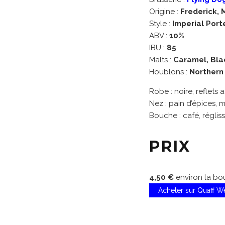
Origine :
Frederick, 
Style :
Imperial Port
ABV :
10%
IBU :
85
Malts :
Caramel, Bla
Houblons :
Northern
Robe : noire, reflets
Nez : pain d’épices, 
Bouche : café, régliss
PRIX
4,50 €
environ la bou
Acheter sur Quaff 