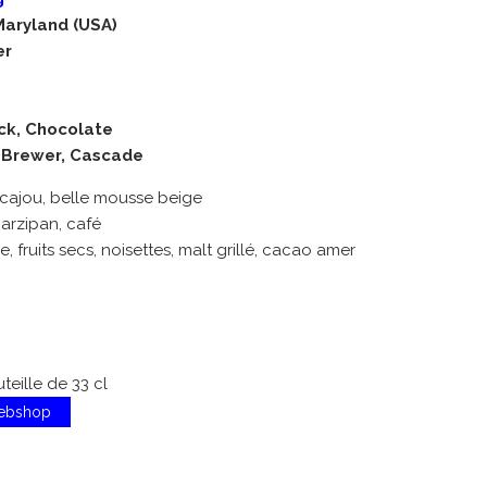
Maryland (USA)
er
ck, Chocolate
 Brewer, Cascade
 acajou, belle mousse beige
marzipan, café
e, fruits secs, noisettes, malt grillé, cacao amer
teille de 33 cl
Webshop