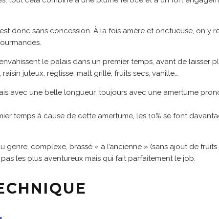
es, tout cela combiné à une plume féroce et à un fort engagem
 est donc sans concession. À la fois amère et onctueuse, on y r
 gourmandes.
nvahissent le palais dans un premier temps, avant de laisser pl
aisin juteux, réglisse, malt grillé, fruits secs, vanille…
mais avec une belle longueur, toujours avec une amertume pron
mier temps à cause de cette amertume, les 10% se font davantag
 genre, complexe, brassé « à l’ancienne » (sans ajout de fruits 
pas les plus aventureux mais qui fait parfaitement le job.
TECHNIQUE
g