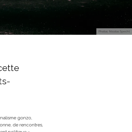
Photos: Nicolas Specht
cette
ts-
rnalisme gonzo,
rsonne, de rencontres,