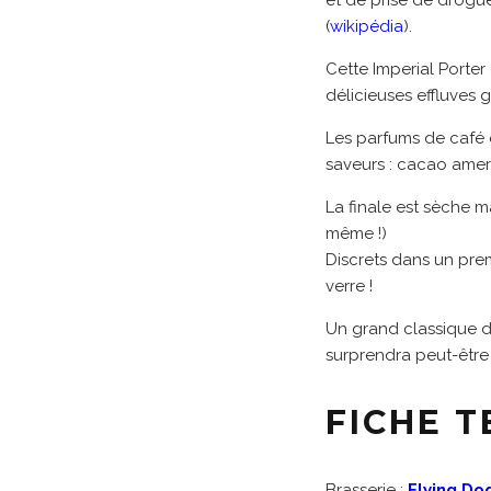
et de prise de drogu
(
wikipédia
).
Cette Imperial Porter
délicieuses effluves
Les parfums de café e
saveurs : cacao amer, r
La finale est sèche 
même !)
Discrets dans un pre
verre !
Un grand classique du
surprendra peut-être 
FICHE 
Brasserie :
Flying Do