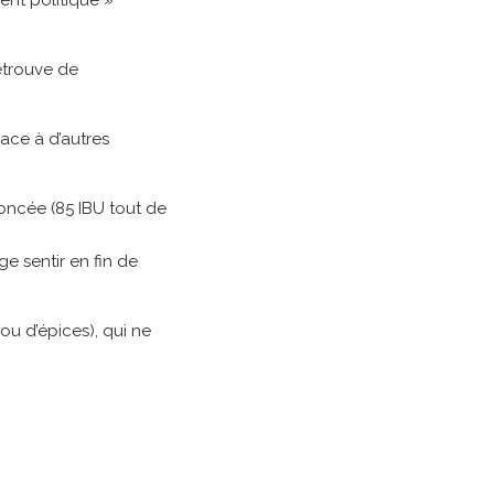
ent politique »
etrouve de
ace à d’autres
oncée (85 IBU tout de
e sentir en fin de
ou d’épices), qui ne