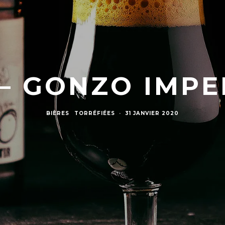
 – GONZO IMPE
BIÈRES
TORRÉFIÉES
·
31 JANVIER 2020