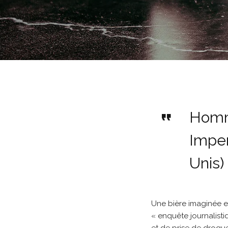
Homma
Imper
Unis)
Une bière imaginée e
« enquête journalistiq