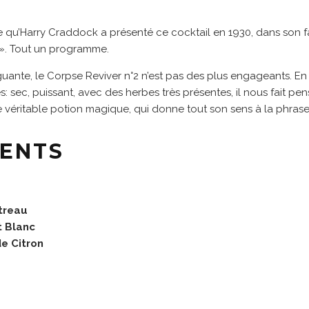
se qu’Harry Craddock a présenté ce cocktail en 1930, dans son 
». Tout un programme.
guante, le Corpse Reviver n°2 n’est pas des plus engageants. E
: sec, puissant, avec des herbes très présentes, il nous fait p
e véritable potion magique, qui donne tout son sens à la phras
IENTS
treau
t Blanc
de Citron