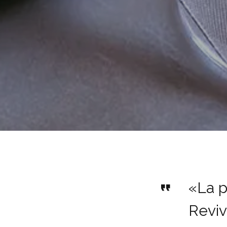
«La p
Reviv