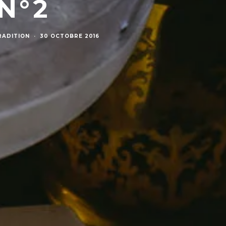
N°2
RADITION
·
30 OCTOBRE 2016