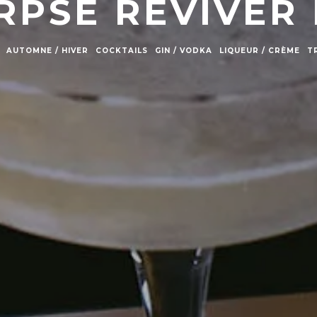
RPSE REVIVER 
AUTOMNE / HIVER
COCKTAILS
GIN / VODKA
LIQUEUR / CRÈME
T