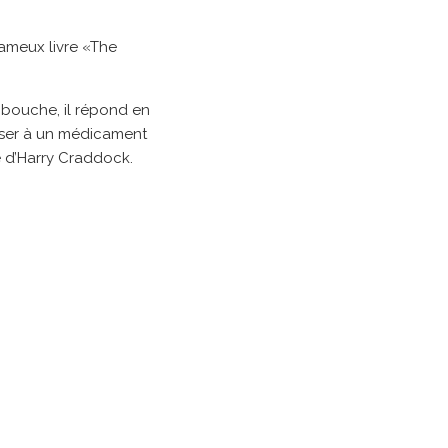
fameux livre «The
n bouche, il répond en
enser à un médicament
e d’Harry Craddock.