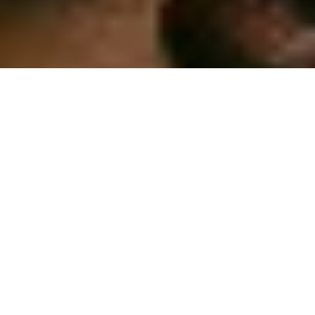
Photos: Nicolas Specht
Petit plaisir gourmand aujourd’hui ! Parfait à déguster avec bon
brownie ou en fin de repas, le Buffalo Soldier est une
déclinaison finalement très simple du fameux
Old Fashioned
.
Imaginé par Brian Miller (
Death&Co
, New York) en 2008, ce
cocktail se base sur un Bourbon infusé à la noix de pecan. Très
simple à réaliser à la maison, cette infusion révélera de
délicieuses notes de noix torréfiées. Vous pourrez d’ailleurs
également le déguster pur ou simplement sur glace, mais Brian
Miller a choisi d’y apporter une petite dose de sucre, grâce au
demerara (souvent appelé comme ça de l’autre côté de
l’atlantique. En France, on parle plutôt de cassonade).