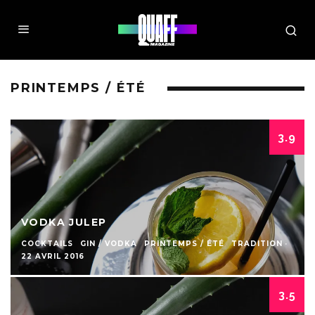
PRINTEMPS / ÉTÉ
3.9
VODKA JULEP
COCKTAILS
GIN / VODKA
PRINTEMPS / ÉTÉ
TRADITION
·
22 AVRIL 2016
3.5