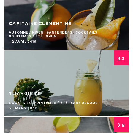
CAPITAINE CLÉMENTINE
AUTOMNE / HIVER
BARTENDERS
COCKTAILS
PRINTEMPS / ÉTÉ
RHUM
·
2 AVRIL 2016
3.1
JUICY JULEP
COCKTAILS
PRINTEMPS / ÉTÉ
SANS ALCOOL
·
30 MARS 2016
3.9