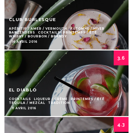
CLUB BURLESQUE
APÉRITIF / AMER / VERMOUTH
AUTOMNE / HIVER
BARTENDERS
COCKTAILS
PRINTEMPS / ÉTÉ
WHISKY / BOURBON / BRANDY
·
16 AVRIL 2016
3.6
EL DIABLO
COCKTAILS
LIQUEUR / CRÈME
PRINTEMPS / ÉTÉ
TEQUILA / MEZCAL
TRADITION
·
11 AVRIL 2016
4.3