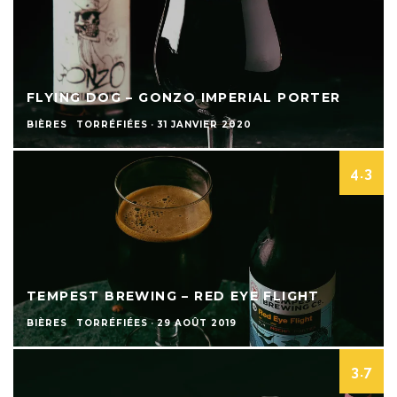
FLYING DOG – GONZO IMPERIAL PORTER
BIÈRES
TORRÉFIÉES
·
31 JANVIER 2020
4.3
TEMPEST BREWING – RED EYE FLIGHT
BIÈRES
TORRÉFIÉES
·
29 AOÛT 2019
3.7