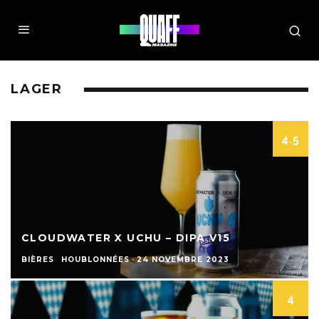
LAGER
4.5
CLOUDWATER X UCHU – DIPA V15
BIÈRES
HOUBLONNÉES
·
24 NOVEMBRE 2023
4