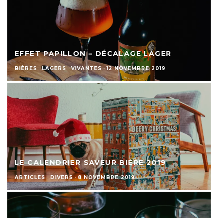
EFFET PAPILLON – DÉCALAGE LAGER
BIÈRES
LAGERS
VIVANTES
·
12 NOVEMBRE 2019
LE CALENDRIER SAVEUR BIÈRE 2019
ARTICLES
DIVERS
·
8 NOVEMBRE 2019