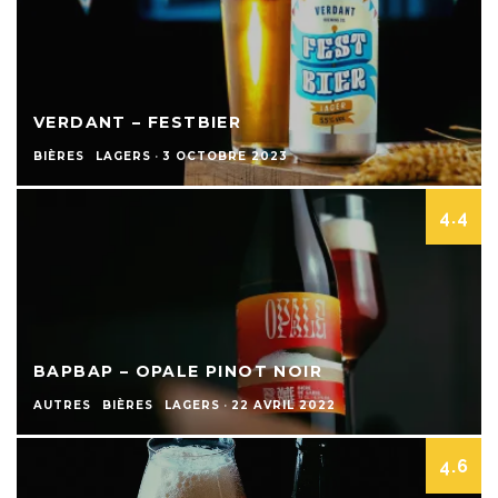
VERDANT – FESTBIER
BIÈRES
LAGERS
·
3 OCTOBRE 2023
4.4
BAPBAP – OPALE PINOT NOIR
AUTRES
BIÈRES
LAGERS
·
22 AVRIL 2022
4.6