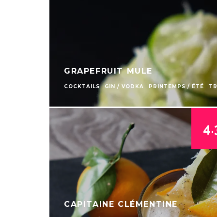
GRAPEFRUIT MULE
COCKTAILS
GIN / VODKA
PRINTEMPS / ÉTÉ
TR
4.
CAPITAINE CLÉMENTINE