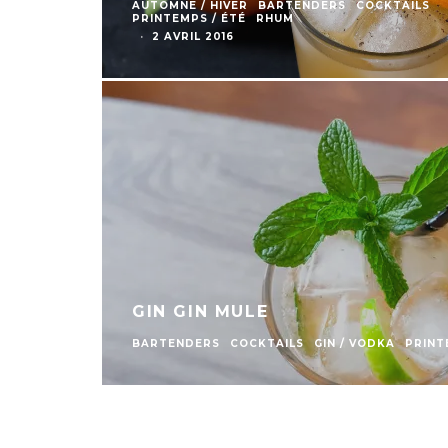
AUTOMNE / HIVER
BARTENDERS
COCKTAILS
PRINTEMPS / ÉTÉ
RHUM
·
2 AVRIL 2016
GIN GIN MULE
BARTENDERS
COCKTAILS
GIN / VODKA
PRINT