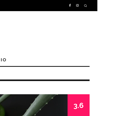
IO
3.6