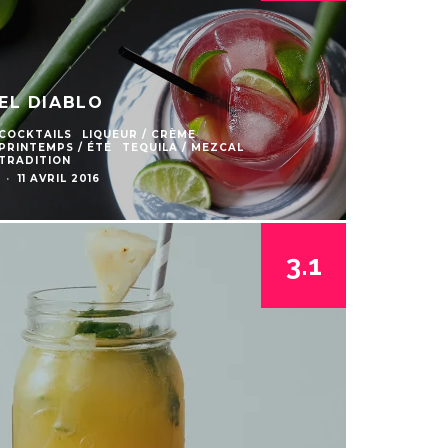
EL DIABLO
COCKTAILS
LIQUEUR / CRÈME
PRINTEMPS / ÉTÉ
TEQUILA / MEZCAL
TRADITION
·
11 AVRIL 2016
3.1