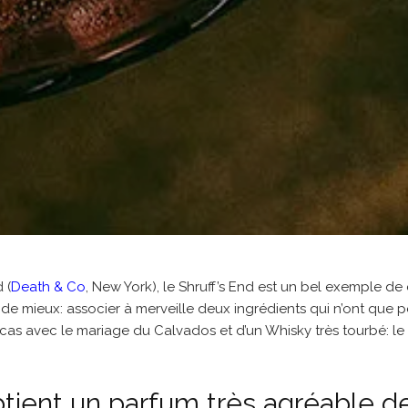
 (
Death & Co
, New York), le Shruff’s End est un bel exemple de
e de mieux: associer à merveille deux ingrédients qui n’ont que 
 cas avec le mariage du Calvados et d’un Whisky très tourbé: le
tient un parfum très agréable d