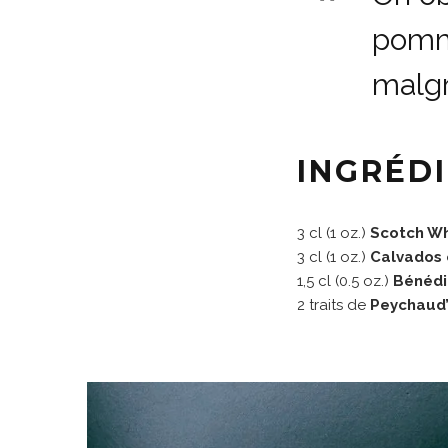
pomme
malgr
INGRÉD
3 cl (1 oz.)
Scotch Wh
3 cl (1 oz.)
Calvados 
1,5 cl (0.5 oz.)
Bénédi
2 traits de
Peychaud’