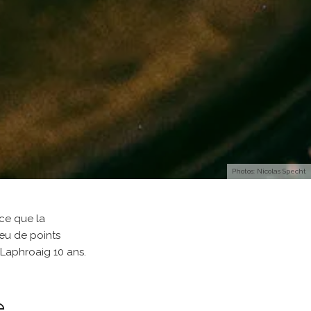
Photos: Nicolas Specht
 ce que la
peu de points
 Laphroaig 10 ans.
e