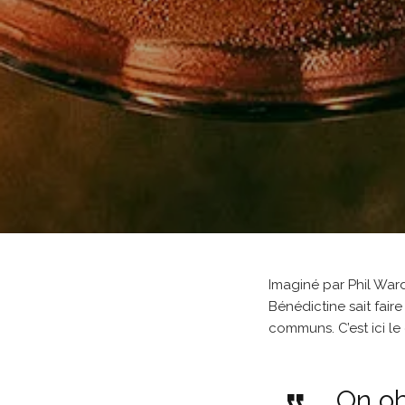
Imaginé par Phil Ward
Bénédictine sait fair
communs. C’est ici le
On ob